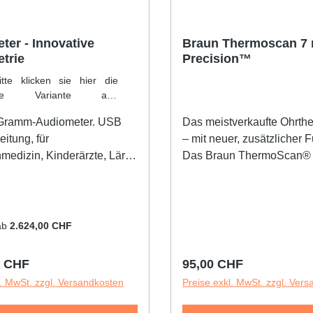
ter - Innovative
Braun Thermoscan 7 
trie
Precision™
tte klicken sie hier die
hte Variante an::
er USB 350B
Gramm-Audiometer. USB
Das meistverkaufte Ohrth
eitung, für
– mit neuer, zusätzlicher 
medizin, Kinderärzte, Lärm
Das Braun ThermoScan® 
Arbeitsmedizin.Audiometer
altersabhängiger
chster Bedienung, PC,
Temperaturmessung.• Pate
blet (Win8) - alles simpel
vorgewärmte Messspitze z
ll.Dokumentiert die
Sicherstellung höchster G
ab
2.624,00 CHF
n in eigener Datenbank
ExacTemp Technologie bes
gibt sie per GDT
Sekunden die sichere Pos
r Preis:
Regulärer Preis:
0 CHF
95,00 CHF
lle in Ihre GA-
und damit ein genaues
l. MwSt. zzgl. Versandkosten
Preise exkl. MwSt. zzgl. Ver
Automatische Tests,
Messergebnis• Patentierte
n wählbar, nur 500
farbcodiertes Age Precisi