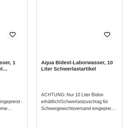
ser, 1
Aqua Bidest-Laborwasser, 10
el
Liter Schwerlastartikel
 300.--
ACHTUNG: Nur 10 Liter Bidon
ngepreist -
erhältlich!Schwerlastzuschlag für
umme
Schwergewichtsversand eingepreist -
idest
daher ab 300.-- Bestellsumme
in
versandkostenfrei!Aqua Bidest