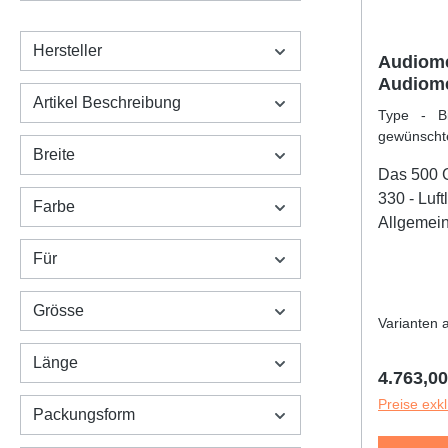
Hersteller
Audiome
Audiome
Artikel Beschreibung
Type - Bi
gewünsc
Breite
Audiomet
Das 500 
330 - Luftl
Farbe
Allgemein
I in der 
Für
mit einfa
Laptop, Ta
Grösse
und schne
Varianten 
Messunge
Länge
oder über
Reguläre
4.763,0
Schnittste
Preise exk
Packungsform
Software.
Frequenze