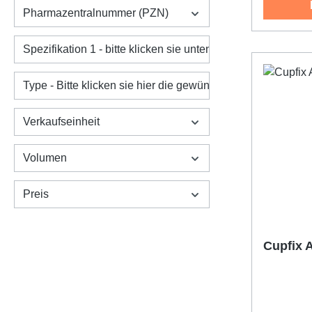
Gramm, da
Pharmazentralnummer (PZN)
Gewicht 
Bedienun
Spezifikation 1 - bitte klicken sie unten den gewünschten Ar
Luftleitu
Außenger
Type - Bitte klicken sie hier die gewünschte Variante an:
Wartung.
manuelle 
Verkaufseinheit
und Pege
Tastatur 
Volumen
automatis
validen A
Preis
20dB Ran
Test, Hug
(ermittelt
Hörschwel
Cupfix 
Verifizier
Qualität, 
Eingebund
Praxispr