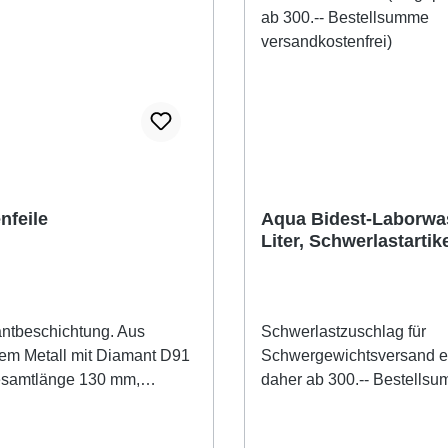
nfeile
Aqua Bidest-Laborwas
Liter, Schwerlastartik
(eingepreist, daher ab
Bestellsumme
versandkostenfrei)
ntbeschichtung. Aus
Schwerlastzuschlag für
tem Metall mit Diamant D91
Schwergewichtsversand ei
esamtlänge 130 mm,
daher ab 300.-- Bestells
lag ca. 60 mm, mit
versandkostenfrei!Aqua B
griff. Ideal zum Anritzen von
Laborwasser, Destillat, ke