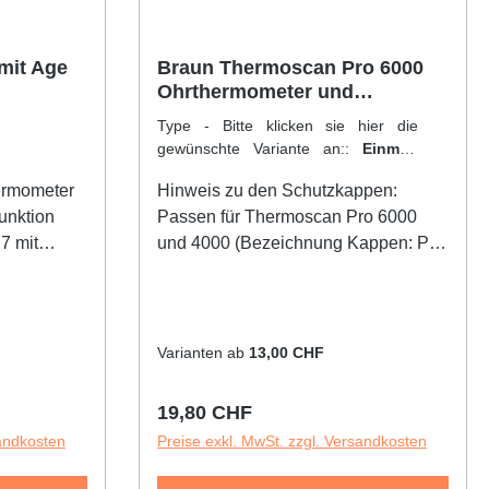
mit Age
Braun Thermoscan Pro 6000
Ohrthermometer und
Schutzkappen
Type - Bitte klicken sie hier die
gewünschte Variante an::
Einmal-
Schutzkappen/Ohrtips
|
ermometer
Hinweis zu den Schutzkappen:
Verkaufseinheit:
200 Stück
Funktion
Passen für Thermoscan Pro 6000
7 mit
und 4000 (Bezeichnung Kappen: PC
20)Das Braun ThermoScan Pro 6000
ntierte,
Ohrthermometer bietet die
ur
Schnelligkeit und einfache
enauigkeit•
Bedienung, die Sie für präzise und
Varianten ab
13,00 CHF
tätigt in
zuverlässige Temperaturmessungen
itionierung
benötigen.• Vorgewärmte
Regulärer Preis:
19,80 CHF
Sondenspitze verbessert den
sandkosten
Preise exkl. MwSt. zzgl. Versandkosten
s,
Patientenkomfort während der
on Display
Messung• Sondenschutzhüllen sind