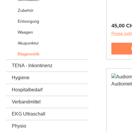
Ampullen.
Ampullenk
Zubehör
kann der
Entsorgung
werden.
Reguläre
45,00 C
Waagen
Preise exk
Akupunktur
Diagnostik
TENA - Inkontinenz
Hygiene
Hospitalbedarf
Verbandmittel
EKG Ultraschall
Physio