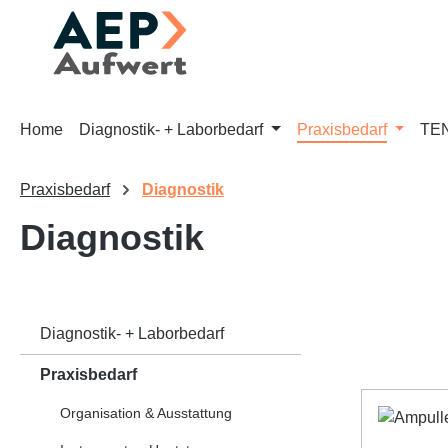
m Hauptinhalt springen
Zur Suche springen
Zur Hauptnavigation springen
Home
Diagnostik- + Laborbedarf
Praxisbedarf
TEN
Praxisbedarf
Diagnostik
Diagnostik
Diagnostik- + Laborbedarf
Praxisbedarf
Organisation & Ausstattung