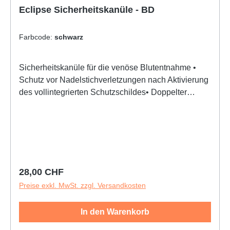
Eclipse Sicherheitskanüle - BD
Farbcode:
schwarz
Sicherheitskanüle für die venöse Blutentnahme •
Schutz vor Nadelstichverletzungen nach Aktivierung
des vollintegrierten Schutzschildes• Doppelter
Verschlussmechanismus• Anwendung der
gewohnten Einhand-Punktionstechnik• Keine
zusätzlichen Arbeitsschritte erforderlich•
Kompatibilität mit allen anderen BD Vacutainer
Produkten (Haltern und Röhrchen)Integriertes
Schutzschild:• Die Kanüle ist sicher umschlossen,
Regulärer Preis:
28,00 CHF
sobald das lilafarbene Schutzschild aktiviert ist• Das
Preise exkl. MwSt. zzgl. Versandkosten
Schutzschild ist direkt auf der Kanüle angebracht
und entsprechend dem Kanülenschliff orientiert
In den Warenkorb