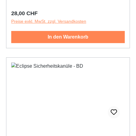
Eclipse™ Kanülen sind mit allen Luer- und Luer-
Lock-Ansätzen sicher zu verwenden
Regulärer Preis:
28,00 CHF
Preise exkl. MwSt. zzgl. Versandkosten
In den Warenkorb