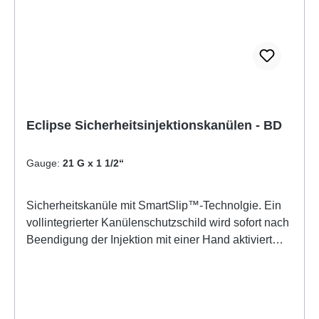
Eclipse Sicherheitsinjektionskanülen - BD
Gauge:
21 G x 1 1/2“
Sicherheitskanüle mit SmartSlip™-Technolgie. Ein
vollintegrierter Kanülenschutzschild wird sofort nach
Beendigung der Injektion mit einer Hand aktiviert
und rastet mit einem Klick irreversibel über der
Kanüle ein.• Die einzigartige SmartSlip™-
Technologie verbindet die BD Eclipse™ Kanüle
sicher mit dem Luer-Ansatz der Spritze• BD