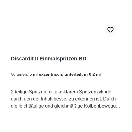
Discardit II Einmalspritzen BD
Volumen:
5 ml exzentrisch, unterteilt in 0,2 ml
2-teilige Spritzen mit glasklarem Spritzenzylinder
durch den der Inhalt besser zu erkennen ist. Durch
die leichtläufige und gleichmäßige Kolbenbewegung
kann sicher und genau appliziert werden. Der
Rückhaltering verhindert das versehentliche
Herausziehen des Kolbens. Mit gut ablesbarer und