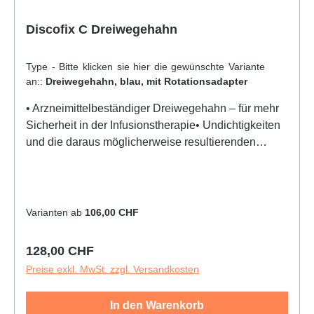
Discofix C Dreiwegehahn
Type - Bitte klicken sie hier die gewünschte Variante
an::
Dreiwegehahn, blau, mit Rotationsadapter
• Arzneimittelbeständiger Dreiwegehahn – für mehr
Sicherheit in der Infusionstherapie• Undichtigkeiten
und die daraus möglicherweise resultierenden
Gefährdungen für Patient und Anwender werden
verhindert• Schnelle und sichere Konnektionen –
zuverlässige Verbindung auch bei langfristiger
Anwendung• Problemloser Zugang durch den
Varianten ab
106,00 CHF
Rotationsadapter bei Injektionen und Aspirationen•
Der Klick-Mechanismus – spürbares Einrasten und
Regulärer Preis:
128,00 CHF
exakte Positionierung des Kükens in 45°-Position•
Preise exkl. MwSt. zzgl. Versandkosten
Latex- und DEHP-frei
In den Warenkorb