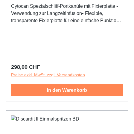
Cytocan Spezialschliff-Portkanüle mit Fixierplatte •
Verwendung zur Langzeitinfusion• Flexible,
transparente Fixierplatte für eine einfache Punktion
und Fixierung• Latex- und DEHP-frei• PVC-freie
Verlängerungsleitung mit Klemme• Schlauchlänge
Kanüle bis Konnektor: 250 +/- 10 mm
Regulärer Preis:
298,00 CHF
Preise exkl. MwSt. zzgl. Versandkosten
In den Warenkorb