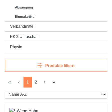
Absaugung
Einmalartikel
Verbandmittel
EKG Ultraschall
Physio
Produkte filtern
Seite
Seite
1
2