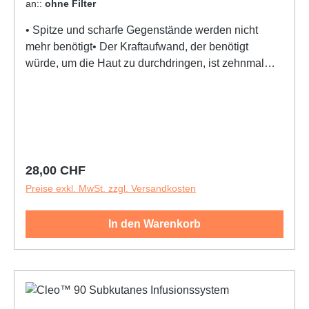
an::
ohne Filter
• Spitze und scharfe Gegenstände werden nicht
mehr benötigt• Der Kraftaufwand, der benötigt
würde, um die Haut zu durchdringen, ist zehnmal
höher als bei einer Standardkanüle• BD™ Blunt Fill
Kanüle ohne Filter: schnell zu befüllen, auch für
viskose Medikamente geeignet• Erprobte
Wirksamkeit• Kosteneffizient• Speziell entwickelt für
die sichere Vorbereitung und Verabreichung von
Medikamenten• Der 5-Mikrometer-Filter filtert 98 %
Regulärer Preis:
28,00 CHF
aller Partikel heraus• 45° Schliff für weniger
Preise exkl. MwSt. zzgl. Versandkosten
Ausstanzungen bei Mehrdosenbehältnissen• Das
Durchdringen eines Gummistopfens erfordert im
In den Warenkorb
Vergleich zu einer Standardinjektionskanüle nur die
2,5-fache Kraft