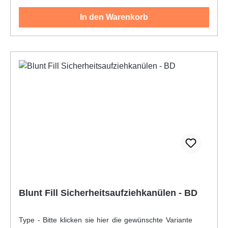
Daumenauflagefläche trägt dazu bei, ein Abrutschen
In den Warenkorb
während der Verabreichung zu verhindern•
Spritzenzylinder und Kolbenstange aus
Polypropylen• Kolbengleitmittel Silikonöl• EO-
sterilisiert• sterile Einzelverpackung,
Einmalgebrauch, latexfrei, PVCfrei, DEHP-frei
Blunt Fill Sicherheitsaufziehkanülen - BD
Type - Bitte klicken sie hier die gewünschte Variante