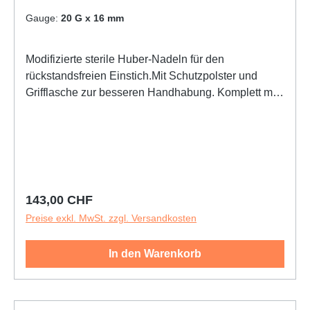
Gauge:
20 G x 16 mm
Modifizierte sterile Huber-Nadeln für den
rückstandsfreien Einstich.Mit Schutzpolster und
Grifflasche zur besseren Handhabung. Komplett mit
Schlauch, Klemme und Anschluß.
Regulärer Preis:
143,00 CHF
Preise exkl. MwSt. zzgl. Versandkosten
In den Warenkorb