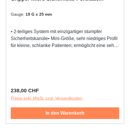
Gauge:
19 G x 25 mm
• 2-teiliges System mit einzigartiger stumpfer
Sicherheitskanüle• Mini-Größe, sehr niedriges Profil
für kleine, schlanke Patienten; ermöglicht eine sehr
gute Kontrolle der Punktionsumgebung•
Schaumstoffpolsterung für hohen Patientenkomfort•
Nicht-silikonisierte Nadel, nicht-stanzend• MRT-
sicher
Regulärer Preis:
238,00 CHF
Preise exkl. MwSt. zzgl. Versandkosten
In den Warenkorb