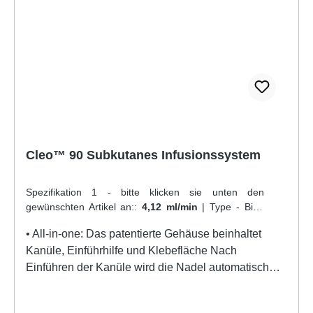
Cleo™ 90 Subkutanes Infusionssystem
Spezifikation 1 - bitte klicken sie unten den
gewünschten Artikel an::
4,12 ml/min
|
Type - Bitte
klicken sie hier die gewünschte Variante an::
6 mm
• All-in-one: Das patentierte Gehäuse beinhaltet
Teflon-Nadel
Kanüle, Einführhilfe und Klebefläche Nach
Einführen der Kanüle wird die Nadel automatisch
eingezogen und Stichverletzungen sind somit
unmöglich• Easy: Sie wählen die Einführ-