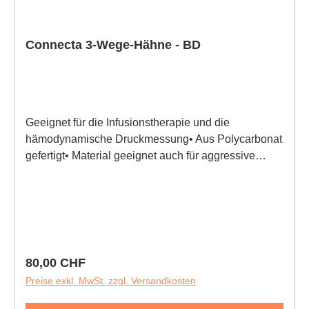
Connecta 3-Wege-Hähne - BD
Geeignet für die Infusionstherapie und die
hämodynamische Druckmessung• Aus Polycarbonat
gefertigt• Material geeignet auch für aggressive
Medikamente (z.B. Lipide, zytotoxische
Medikamente)• Hahn mit fühlbarem Auf-/Zu-
Widerstand• Hohe Durchflussrate• Druckbeständig
bis 3,0 bar• Schlauchmaterial Phthalat (DEHP)-
freies PVC• Sterile Einzelverpackung,
Einmalgebrauch,• Latexfrei• Schlauch mit niedrigem
Regulärer Preis:
80,00 CHF
Füllvolumen
Preise exkl. MwSt. zzgl. Versandkosten