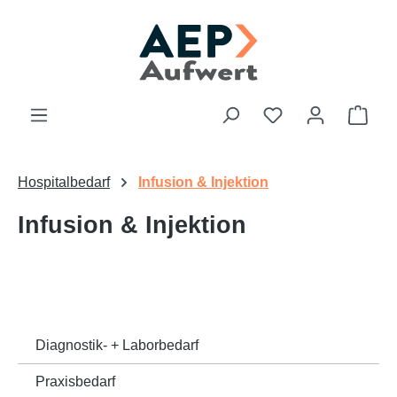
Zum Hauptinhalt springen
Du hast 0 Produk
Ware
Hospitalbedarf
Infusion & Injektion
Infusion & Injektion
Diagnostik- + Laborbedarf
Praxisbedarf