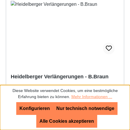
Heidelberger Verlängerungen - B.Braun
Diese Website verwendet Cookies, um eine bestmögliche
Erfahrung bieten zu können.
Mehr Informationen ...
Konfigurieren
Nur technisch notwendige
• In Längen von 10 bis 550 cm erhältlich• Einfaches
Verlängern von Infusions-Sets für eine komfortable
Alle Cookies akzeptieren
Infusionstherapie ohne Längeneinschränkung•