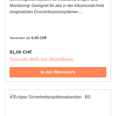
Monitoring• Geeignet für alle in der Infusionstechnik
eingesetzten Druckinfusionssysteme•
Durchflussbohrungen für unverfälschte Druckwerte•
Axial und radial bewegliche Überwurfmutter für
sichere, schnelle Konnektion• Frei von PVC und
Latex
Varianten ab
0,00 CHF
Regulärer Preis:
91,00 CHF
Preise exkl. MwSt. zzgl. Versandkosten
In den Warenkorb