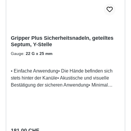
Gripper Plus Sicherheitsnadeln, geteiltes
Septum, Y-Stelle
Gauge:
22 G x 25 mm
• Einfache Anwendung• Die Hände befinden sich
stets hinter der Kanüle• Akustische und visuelle
Bestätigung der sicheren Anwendung• Minimal
Änderungen an der Verfahrensweise nötig• Weicher,
DEHP-freier Schlauch – latexfrei• Nadelloses
Verbindungsstück für einen sicheren, leichten
Zugang ohne Nadel
Regulärer Preis:
181,00 CHF