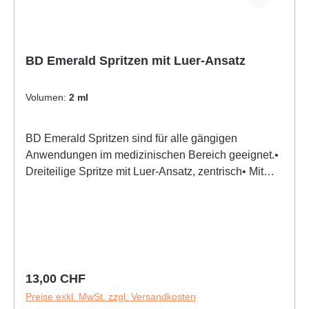
BD Emerald Spritzen mit Luer-Ansatz
Volumen:
2 ml
BD Emerald Spritzen sind für alle gängigen
Anwendungen im medizinischen Bereich geeignet.•
Dreiteilige Spritze mit Luer-Ansatz, zentrisch• Mit
grünem, doppeltem Dichtungsring, der die
Ablesbarkeit der Skala erleichtert• Ein transparener
Zylinder und ein deutlich ausgeprägter
Skalenaufdruck ermöglichen eine akkurate
Dosierung• Der stabile Rückhaltering verhindert ein
versehentliches Herausziehen der Kolbenstange•
Regulärer Preis:
13,00 CHF
Größe und Form der Fingerauflage bieten Stabilität
Preise exkl. MwSt. zzgl. Versandkosten
und Komfort während der Anwendung• Die geriffelte