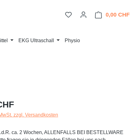
Du hast 0 Produkte auf dem 
0,00 CHF
Ware
ttel
EKG Ultraschall
Physio
eis:
CHF
 MwSt. zzgl. Versandkosten
t i.d.R. ca. 2 Wochen, ALLENFALLS BEI BESTELLWARE
te fragen sie in dringenden Fällen bei uns nach.