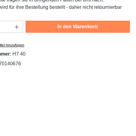
ird für ihre Bestellung bestellt - daher nicht retournierbar
Anzahl: Gib den gewünschten Wert ein oder
In den Warenkorb
tel hinzufügen
mmer:
H7 40
70140676