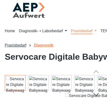
m Hauptinhalt springen
Zur Suche springen
Zur Hauptnavigation springen
Home
Diagnostik- + Laborbedarf
Praxisbedarf
TEN
Praxisbedarf
Diagnostik
Servocare Digitale Bab
Bildergalerie überspringen