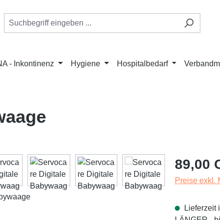
A - Inkontinenz
Hygiene
Hospitalbedarf
Verbandmi
ywaage
Regulärer Pr
89,00 
Preise exkl.
Lieferzei
LÄNGER - bit