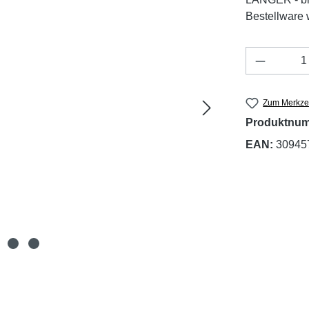
Bestellware w
Produkt 
Zum Merkzet
Produktnu
EAN:
30945