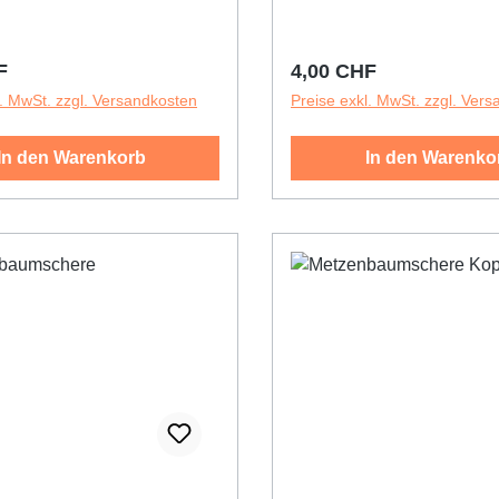
r Preis:
Regulärer Preis:
F
4,00 CHF
l. MwSt. zzgl. Versandkosten
Preise exkl. MwSt. zzgl. Ver
In den Warenkorb
In den Warenko