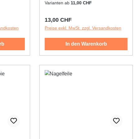
Varianten ab
11,00 CHF
Regulärer Preis:
13,00 CHF
sandkosten
Preise exkl. MwSt. zzgl. Versandkosten
rb
In den Warenkorb