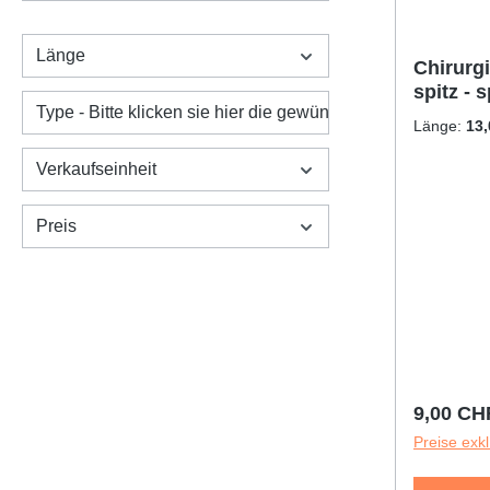
Länge
Chirurg
spitz - s
Type - Bitte klicken sie hier die gewünschte Variante an:
Länge:
13
Verkaufseinheit
Preis
Reguläre
9,00 CH
Preise exk