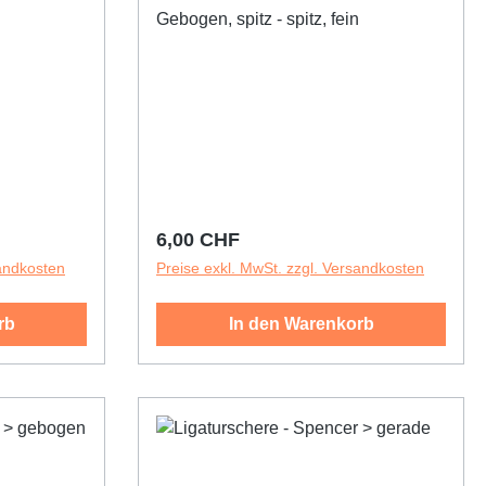
Gebogen, spitz - spitz, fein
Regulärer Preis:
6,00 CHF
sandkosten
Preise exkl. MwSt. zzgl. Versandkosten
rb
In den Warenkorb