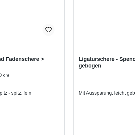
nd Fadenschere >
Ligaturschere - Spenc
gebogen
,0 cm
itz - spitz, fein
Mit Aussparung, leicht ge