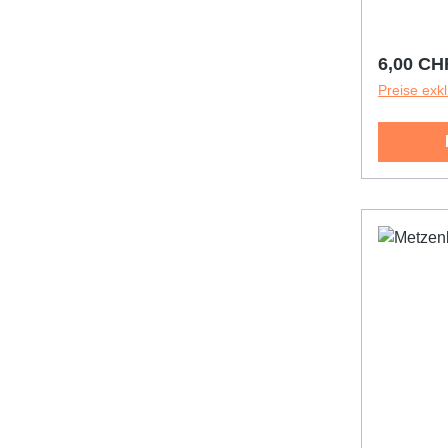
Reguläre
6,00 CH
Preise exk