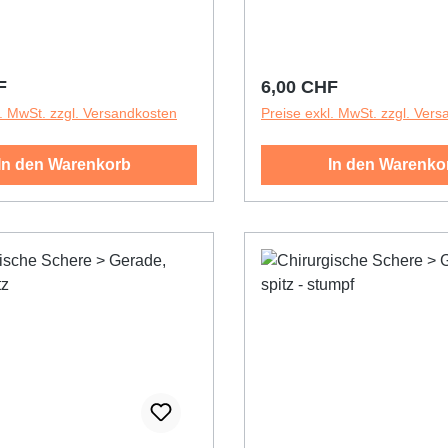
r Preis:
Regulärer Preis:
F
6,00 CHF
l. MwSt. zzgl. Versandkosten
Preise exkl. MwSt. zzgl. Ver
In den Warenkorb
In den Warenko