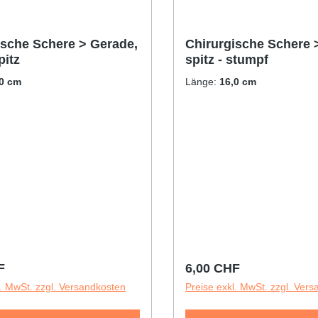
ische Schere > Gerade,
Chirurgische Schere 
pitz
spitz - stumpf
,0 cm
Länge:
16,0 cm
r Preis:
Regulärer Preis:
F
6,00 CHF
l. MwSt. zzgl. Versandkosten
Preise exkl. MwSt. zzgl. Ver