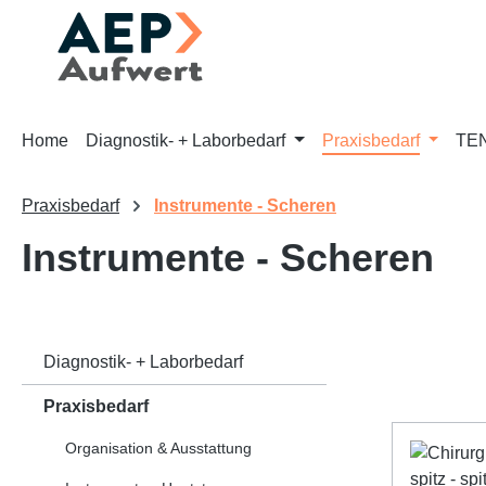
m Hauptinhalt springen
Zur Suche springen
Zur Hauptnavigation springen
Home
Diagnostik- + Laborbedarf
Praxisbedarf
TEN
Praxisbedarf
Instrumente - Scheren
Instrumente - Scheren
Diagnostik- + Laborbedarf
Praxisbedarf
Organisation & Ausstattung