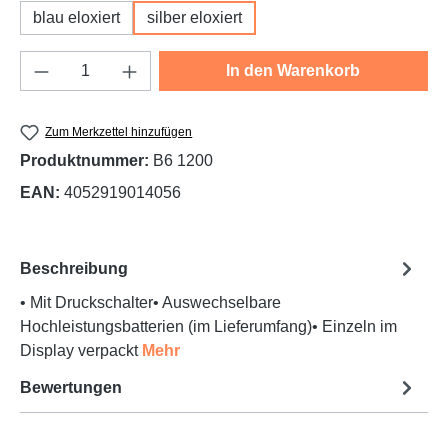
blau eloxiert
silber eloxiert
Produkt Anzahl: Gib den gewünschten Wert e
In den Warenkorb
Zum Merkzettel hinzufügen
Produktnummer:
B6 1200
EAN:
4052919014056
Beschreibung
• Mit Druckschalter• Auswechselbare
Hochleistungsbatterien (im Lieferumfang)• Einzeln im
Display verpackt
Mehr
Bewertungen