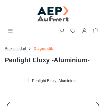
Zum Hauptinhalt springen
Du hast 0 Produk
Ware
Praxisbedarf
Diagnostik
Penlight Eloxy -Aluminium-
Bildergalerie überspringen