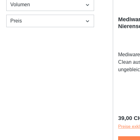
Volumen
Mediwar
Preis
Nierens
Mediware
Clean aus
ungebleic
mm im pra
300 Stück
Stück
Reguläre
39,00 C
Preise exk