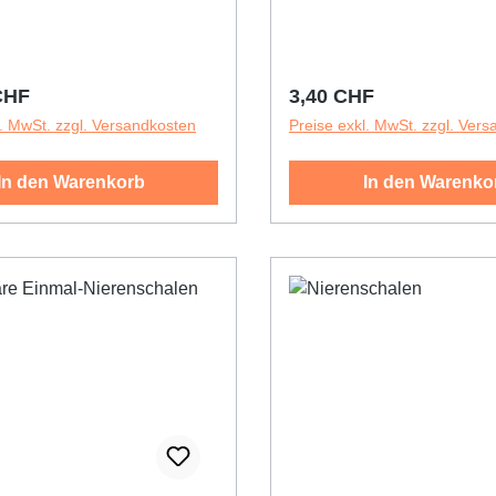
autoklavierbar bis 130 °C. 
die Ordnung in den versc
Abteilungen und Stationen. Läng
ca. 235 mmBreite: ca. 140
r Preis:
Regulärer Preis:
CHF
3,40 CHF
ca. 30 mm
l. MwSt. zzgl. Versandkosten
Preise exkl. MwSt. zzgl. Ver
In den Warenkorb
In den Warenko