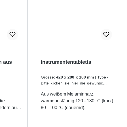
n aus
Instrumententabletts
Grösse:
420 x 280 x 100 mm
|
Type -
Bitte klicken sie hier die gewünschte
Variante an::
mit extra hohem Rand
Aus weißem Melaminharz,
die
wärmebeständig 120 - 180 °C (kurz),
ondern auch
80 - 100 °C (dauernd).
s
toff,