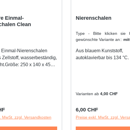
e Einmal-
Nierenschalen
chalen Clean
Type - Bitte klicken sie 
gewünschte Variante an::
mit
 Einmal-Nierenschalen
Aus blauem Kunststoff,
 Zellstoff, wasserbeständig,
autoklavierbar bis 134 °C.
ht.Größe: 250 x 140 x 45
ktischen Stapelkarton =
.Unterverpackt: 6 x 50
Varianten ab
4,00 CHF
r Preis:
Regulärer Preis:
HF
6,00 CHF
l. MwSt. zzgl. Versandkosten
Preise exkl. MwSt. zzgl. Ver