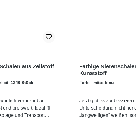
Schalen aus Zellstoff
Farbige Nierenschale
Kunststoff
nheit:
1240 Stück
Farbe:
mittelblau
undlich verbrennbar,
Jetzt gibt es zur besseren
 und preiswert. Ideal für
Unterscheidung nicht nur 
 Ablage und Transport
„langweiligen” weißen, s
 des Hauses.
farbige Nierenschalen. Au
lebensmittelechtem Kunsts