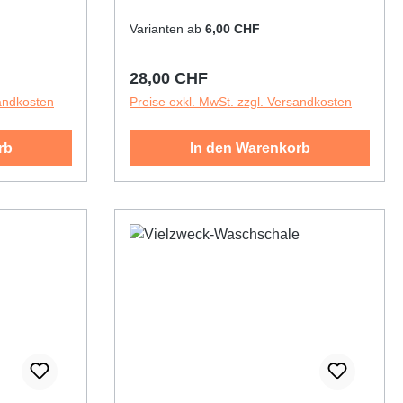
Ideal für
hiedenen
Varianten ab
6,00 CHF
e:
 mmTiefe:
Regulärer Preis:
28,00 CHF
sandkosten
Preise exkl. MwSt. zzgl. Versandkosten
rb
In den Warenkorb