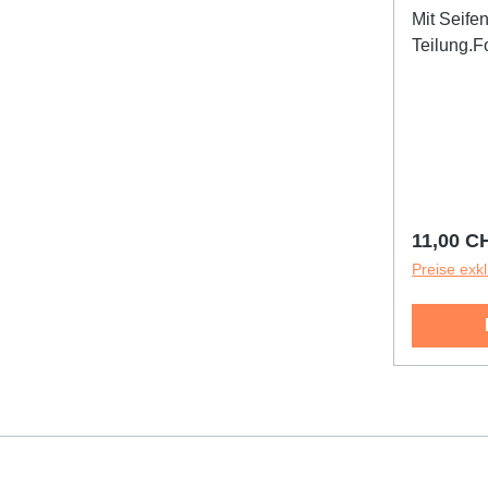
Mit Seife
Teilung.F
Reguläre
11,00 C
Preise exk