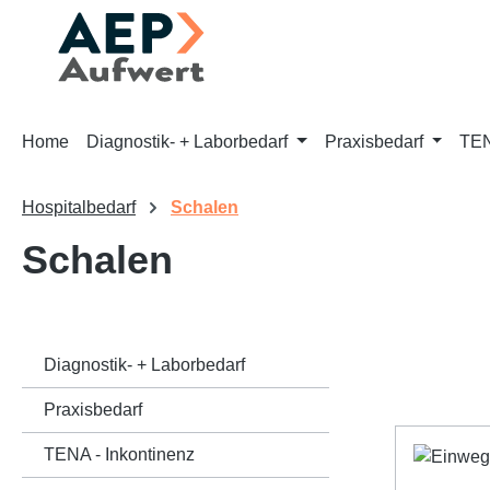
m Hauptinhalt springen
Zur Suche springen
Zur Hauptnavigation springen
Home
Diagnostik- + Laborbedarf
Praxisbedarf
TEN
Hospitalbedarf
Schalen
Schalen
Diagnostik- + Laborbedarf
Praxisbedarf
TENA - Inkontinenz