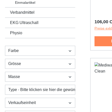
Einmalartikel
Verbandmittel
Reguläre
106,00 
EKG Ultraschall
Preise exk
Physio
Farbe
Grösse
Masse
Type - Bitte klicken sie hier die gewünschte Variante an:
Verkaufseinheit