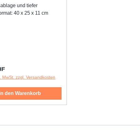
nablage und tiefer
ormat: 40 x 25 x 11 cm
r Preis:
HF
l. MwSt. zzgl. Versandkosten
In den Warenkorb