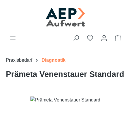
Zum Hauptinhalt springen
Du hast 0 Produk
Ware
Praxisbedarf
Diagnostik
Prämeta Venenstauer Standard
Bildergalerie überspringen