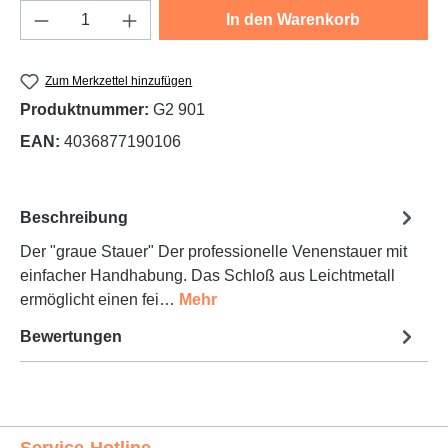
Produkt Anzahl: Gib den gewünschten Wert e
In den Warenkorb
Zum Merkzettel hinzufügen
Produktnummer:
G2 901
EAN:
4036877190106
Beschreibung
Der "graue Stauer" Der professionelle Venenstauer mit
einfacher Handhabung. Das Schloß aus Leichtmetall
ermöglicht einen fei…
Mehr
Bewertungen