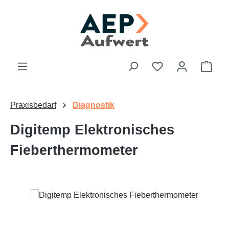
Zum Hauptinhalt springen
Du hast 0 Produk
Ware
Praxisbedarf
Diagnostik
Digitemp Elektronisches
Fieberthermometer
Bildergalerie überspringen