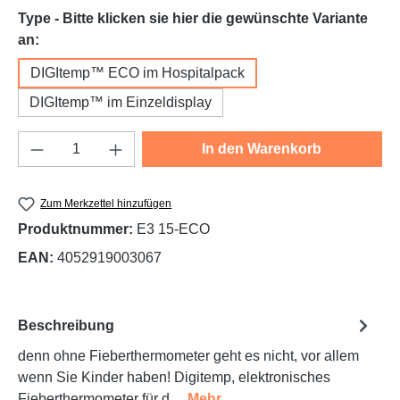
Type - Bitte klicken sie hier die gewünschte Variante
auswählen
an:
DIGItemp™ ECO im Hospitalpack
DIGItemp™ im Einzeldisplay
Produkt Anzahl: Gib den gewünschten Wert e
In den Warenkorb
Zum Merkzettel hinzufügen
Produktnummer:
E3 15-ECO
EAN:
4052919003067
Beschreibung
denn ohne Fieberthermometer geht es nicht, vor allem
wenn Sie Kinder haben! Digitemp, elektronisches
Fieberthermometer für d…
Mehr