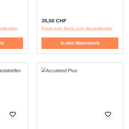
Regulärer Preis:
35,00 CHF
sandkosten
Preise exkl. MwSt. zzgl. Versandkosten
rb
In den Warenkorb