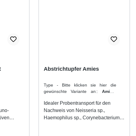
t
Abstrichtupfer Amies
Type - Bitte klicken sie hier die
gewünschte Variante an::
Amies-
Agar, Kunststoffträger
Idealer Probentransport für den
uno-
Nachweis von Neisseria sp.,
tiven
Haemophilus sp., Corynebacterium
sp., Trichomonas vaginalis,
ervix-
Streptococcus pyogenes,