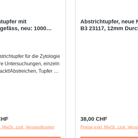
tupfer mit
Abstrichtupfer, neue
gefäss, neu: 1000
B3 23117, 12mm Durc
140mm Länge, 100 St
strichtupfer für die Zytologie
e Untersuchungen, einzeln
packt!Abstreichen, Tupfer mit
schieben, Etikett
en, versandfertig!Ohne Agar,
wollgewebe, innen steril,
.
r Preis:
Regulärer Preis:
CHF
38,00 CHF
l. MwSt. zzgl. Versandkosten
Preise exkl. MwSt. zzgl. Ver