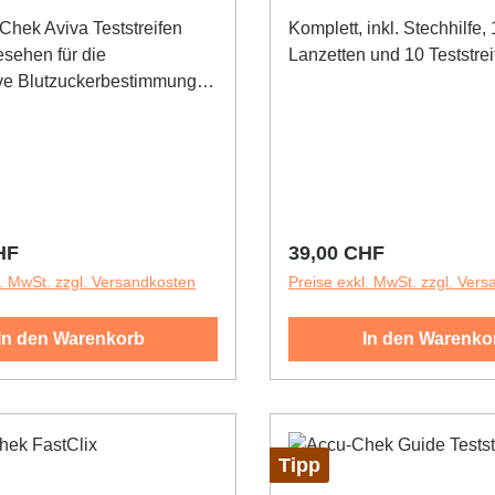
Chek® Aviva Set mmol/l
Chek Aviva Teststreifen
Komplett, inkl. Stechhilfe,
esehen für die
Lanzetten und 10 Teststrei
ive Blutzuckerbestimmung
 frischem kapillarem Vollblut
inger, oder
ballen, dem Unterarm oder
arm mit den 1. Accu‑Chek
Accu‑Chek Aviva Nano3.
k Aviva Combo4.
r Preis:
Regulärer Preis:
HF
39,00 CHF
k Aviva
l. MwSt. zzgl. Versandkosten
Preise exkl. MwSt. zzgl. Ver
utzuckermessgeräten und
 Hilfsmittel
In den Warenkorb
In den Warenko
wachung von
erwerten.Pharmanummer:
ie sind bei Accu-Chek
Tipp