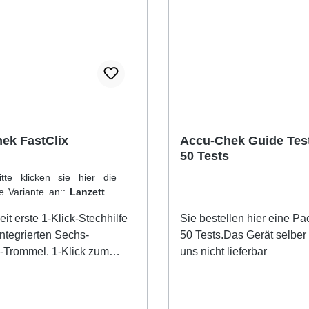
ek FastClix
Accu-Chek Guide Test
50 Tests
tte klicken sie hier die
e Variante an::
Lanzetten
inheit:
24 Stück
it erste 1-Klick-Stechhilfe
Sie bestellen hier eine Pa
integrierten Sechs-
50 Tests.Das Gerät selber 
-Trommel. 1-Klick zum
uns nicht lieferbar
nd Auslösen: somit ist nur
Bedienungsschritt
ich, was wiederum eine