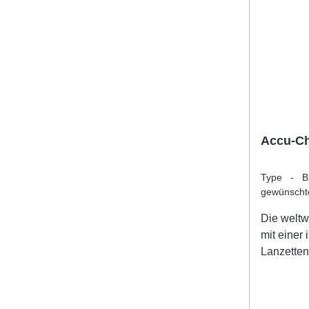
Accu-Ch
Type - Bi
gewünscht
|
Verkaufse
Die weltwe
mit einer 
Lanzetten
Spannen u
noch ein 
erforderl