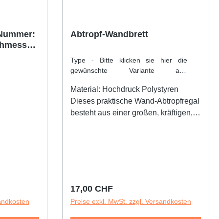
 Nummer:
Abtropf-Wandbrett
hmesser,
ück
Type - Bitte klicken sie hier die
gewünschte Variante an::
Aufhängedorn, dünne Ausführung
Material: Hochdruck Polystyren
Dieses praktische Wand-Abtropfregal
besteht aus einer großen, kräftigen,
weißen Platte mit 72 Aufhängern. Die
Aufhänger sind vorn geschlossen, um
jede Kontamination zu vermeiden.
Die Ablaufrinne kann durch einen
Ablaufschlauch mit dem Becken
verbunden werden. Die
Regulärer Preis:
17,00 CHF
Aufhängestecker sind einsteckbar
sandkosten
Preise exkl. MwSt. zzgl. Versandkosten
und sind leicht entfernbar, um z. B.
größere Gegenstände aufzuhängen.