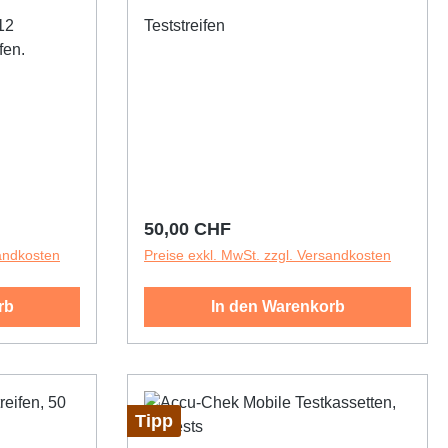
 12
Teststreifen
fen.
Regulärer Preis:
50,00 CHF
sandkosten
Preise exkl. MwSt. zzgl. Versandkosten
rb
In den Warenkorb
Tipp