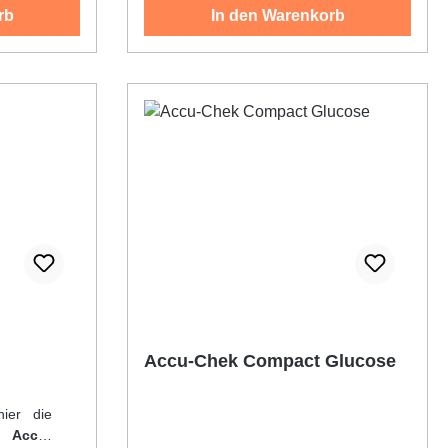
rb
In den Warenkorb
Dieses Abtropf-Tablett kann nicht
rosten oder altern. Komplett mit
Aufhängevorrichtung, Ablaufrinne
und Zubehör.
Accu-Chek Compact Glucose
hier die
::
Accu-