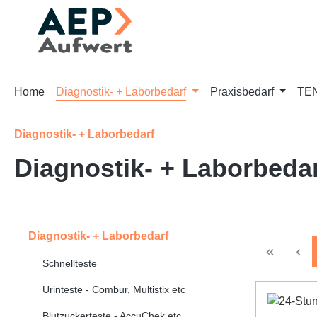
m Hauptinhalt springen
Zur Suche springen
Zur Hauptnavigation springen
Home
Diagnostik- + Laborbedarf
Praxisbedarf
TEN
Diagnostik- + Laborbedarf
Diagnostik- + Laborbeda
Diagnostik- + Laborbedarf
Schnellteste
Urinteste - Combur, Multistix etc
Blutzuckerteste - AccuChek etc