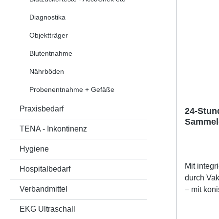
Diagnostika
Objektträger
Blutentnahme
Nährböden
Probenentnahme + Gefäße
Praxisbedarf
24-Stun
Sammelc
TENA - Inkontinenz
Hygiene
Mit integ
Hospitalbedarf
durch Va
Verbandmittel
– mit kon
mit Rundb
EKG Ultraschall
Lieferumf