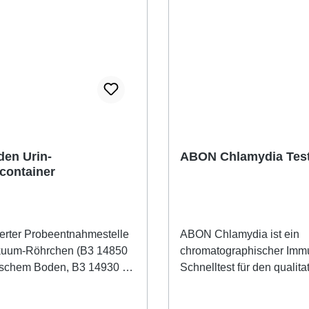
den Urin-
ABON Chlamydia Tes
ontainer
rierter Probeentnahmestelle
ABON Chlamydia ist ein
kuum-Röhrchen (B3 14850
chromatographischer Imm
ischem Boden, B3 14930 –
Schnelltest für den qualita
oden), nicht im
Nachweis von Chlamydia
ang enthalten.
trachomatis Antigen aus Z