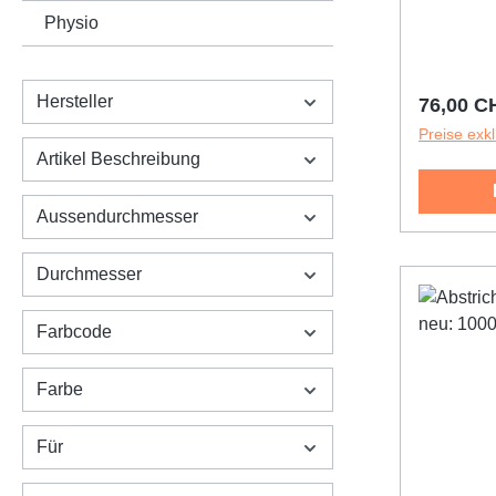
Gesamtvol
Physio
100 ml, mi
Schraubde
verhinder
Hersteller
Reguläre
76,00 C
integrier
Preise exk
die Entna
Artikel Beschreibung
Auslaufsi
an der Pr
Aussendurchmesser
Durchmesser
Farbcode
Farbe
Für