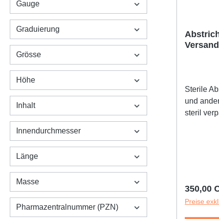
Gauge
Graduierung
Abstrich
Versand
Grösse
Stück
Höhe
Sterile Ab
und ander
Inhalt
steril ver
Kappe ein
Innendurchmesser
beschrift
Kopf Baum
Länge
mit Etikett
Masse
Reguläre
350,00 
Preise exk
Pharmazentralnummer (PZN)