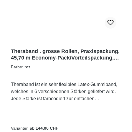
Theraband . grosse Rollen, Praxispackung,
45,70 m Economy-Pack/Vorteilspackung,
Thera Band,
Farbe:
rot
Theraband ist ein sehr flexibles Latex-Gummiband,
welches in 6 verschiedenen Stärken geliefert wird.
Jede Stärke ist farbcodiert zur einfachen
Bestimmung. Je stärker das Band, desto stärker ist
der Widerstand beim Strecken. Ein ideales
Hilfsmittel für die Krankengymnastik und das
Training. Leicht gepudert.Für Gymnastik und üben
Varianten ab
144,00 CHF