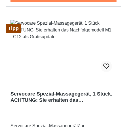
von 80 Grad C. In einem Wasserbad wird der
Wärmeträger auf ca. 50-60 Grad C erwärmt. Die
regelmässige Erwärmungstemperatur sollte 60 Grad
C nicht überschreiten.Wird der Wärmeträger in
Tipp
einem Wasserbad erwärmt, darf er nicht mit dem
Boden des Erwärmungsgerätes in Berührung
kommen, da die Folie durch Überhitzung beschädigt
werden könnte.
Servocare Spezial-Massagegerät, 1 Stück.
ACHTUNG: Sie erhalten das
Nachfolgemodell M1 LC12 als Gratisupdate
Servocare Spezial-MassagegerätZur