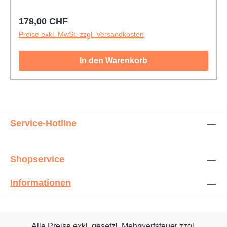
zuhause oder in der Praxis.Sehr gut zum
abschneiden und stückweise Abgabe an die
Regulärer Preis:
178,00 CHF
Patienten für zuhauseSie sind bei: Theraband
Preise exkl. MwSt. zzgl. Versandkosten
In den Warenkorb
Service-Hotline
Shopservice
Informationen
Alle Preise exkl. gesetzl. Mehrwertsteuer zzgl.