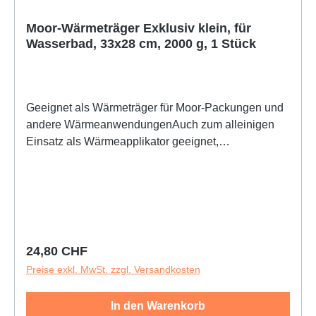
Moor-Wärmeträger Exklusiv klein, für
Wasserbad, 33x28 cm, 2000 g, 1 Stück
Geeignet als Wärmeträger für Moor-Packungen und
andere WärmeanwendungenAuch zum alleinigen
Einsatz als Wärmeapplikator geeignet,
wiederverwendbarDer Moor-Wärmeträger beinhaltet
einen Wärmespeicher bestehend aus einer
Naturmoorfüllung geeignet für die Anwendung von
Mooreinmalpackungen.Anwendungsweise:Der
erwärmte Wärmeträger wird auf die zu behandelnde
Stelle des Körpers aufgelegt und der Patient mit
Regulärer Preis:
24,80 CHF
Folien und Decken gut eingepackt. Der Wärmeträger
Preise exkl. MwSt. zzgl. Versandkosten
wird mit besonders gutem Erfolg in Verbindung mit
Heilmoorpackungen N (Einwegpackungen) benutzt.
In den Warenkorb
Die Außenfolie hat eine äußerste Hitzebeständigkeit