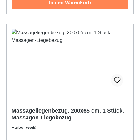
In den Warenkorb
trocknergeeignet4. Der Liegenbezug hat einen
angenähtem Ringsumgummi und einen
zusätzlichem Tunnelsaum 5. Gütesiegel: Öko-Tex
Standard 1006. Wie ist der Bezug zu pflegen:
weiße Bezüge: kochbar bis 95°C, farbige Bezüge:
waschbar bis 60°C7. Gewicht pro m² ist 220 gSie
sind bei: Liegebezüge, Massagenliegebezüge
Massageliegenbezug, 200x65 cm, 1 Stück,
Massagen-Liegebezug
Farbe:
weiß