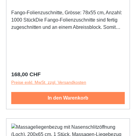
Fango-Folienzuschnitte, Grösse: 78x55 cm, Anzahl:
1000 StückDie Fango-Folienzuschnitte sind fertig
zugeschnitten und an einem Abreissblock. Somit
können Sie Ihr Fangoblech in wenigen Sekunden für
das Fango präparieren und sparen sich wertvolle
Zeit.Die Folienzuschnitte sind 0,025 mm stark und
werden im 1000er Pack
geliefert.Produkteigenschaften:1 Karton zu 1000
Blatt am Abreißblock0,025 mm starkMaße(LxB):
Regulärer Preis:
168,00 CHF
78x55 cmSie sind bei: Fango Folienzuschnitte,
Preise exkl. MwSt. zzgl. Versandkosten
Einmalfolie
In den Warenkorb