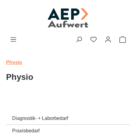
Zum Hauptinhalt springen
Du hast 0 Produk
Ware
Physio
Physio
Diagnostik- + Laborbedarf
Praxisbedarf