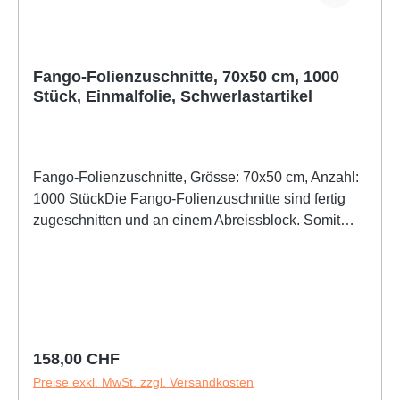
Fango-Folienzuschnitte, 70x50 cm, 1000
Stück, Einmalfolie, Schwerlastartikel
Fango-Folienzuschnitte, Grösse: 70x50 cm, Anzahl:
1000 StückDie Fango-Folienzuschnitte sind fertig
zugeschnitten und an einem Abreissblock. Somit
können Sie Ihr Fangoblech in wenigen Sekunden für
das Fango präparieren und sparen sich wertvolle
Zeit.Die Folienzuschnitte sind 0,025 mm stark und
werden im 1000er Pack
geliefert.Produkteigenschaften:1 Karton zu 1000
Blatt am Abreißblock0,025 mm starkMaße(LxB):
Regulärer Preis:
158,00 CHF
70x50 cmSie sind bei: Fango Folienzuschnitte,
Preise exkl. MwSt. zzgl. Versandkosten
Einmalfolie