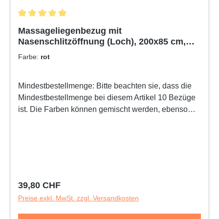
Durchschnittliche Bewertung von 5 von 5 Sternen
Massageliegenbezug mit
Nasenschlitzöffnung (Loch), 200x85 cm,
verschiedene Farben, Massagen-
Farbe:
rot
Liegenbezug
Mindestbestellmenge: Bitte beachten sie, dass die
Mindestbestellmenge bei diesem Artikel 10 Bezüge
ist. Die Farben können gemischt werden, ebenso
auch mit der Grösse 200x65 cm oder den Modellen
ohne Nasenschlitzöffnung.Der Massageliegenbezug
hat eine einfache Handhabung, ist bügelfrei und
trocknergeeignet.Durch einen angenähten
Ringsumgummi hat der Liegenbezug einen
sicheren Halt auf der Liege1. Der Bezug ist aus 75 %
Regulärer Preis:
39,80 CHF
Baumwolle und 25 % Polyamid2. Der Liegenbezug
Preise exkl. MwSt. zzgl. Versandkosten
hat eine sehr gute Passform - dies selbst nach
häufigem Waschen3. Der Bezug ist bügelfrei und