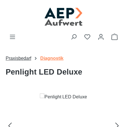
Zum Hauptinhalt springen
Du hast 0 Produk
Ware
Praxisbedarf
Diagnostik
Penlight LED Deluxe
Bildergalerie überspringen