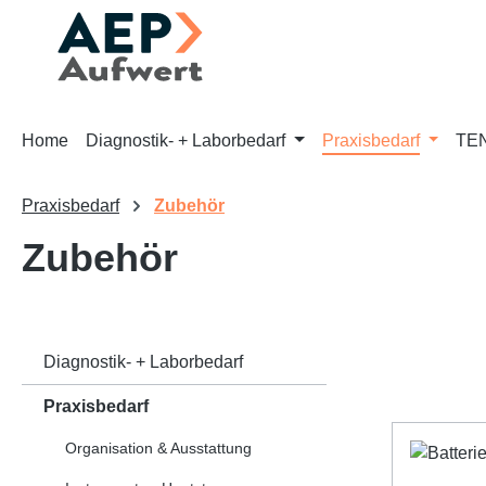
m Hauptinhalt springen
Zur Suche springen
Zur Hauptnavigation springen
Home
Diagnostik- + Laborbedarf
Praxisbedarf
TEN
Praxisbedarf
Zubehör
Zubehör
Diagnostik- + Laborbedarf
Praxisbedarf
Organisation & Ausstattung