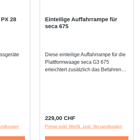
: PX 28
Einteilige Auffahrrampe für
seca 675
essgeräte
Diese einteilige Auffahrrampe für die
Plattformwaage seca G3 675
erleichtert zusätzlich das Befahren
mit einem Rollstuhl. Maße: 805 x 29 x
250 (B x H x T)Eigengewicht: 1,6 kg
Regulärer Preis:
229,00 CHF
sandkosten
Preise exkl. MwSt. zzgl. Versandkosten