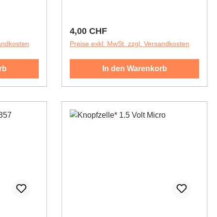
rantierte
emen
ende Bulk-
Regulärer Preis:
4,00 CHF
gemäß IEC
sandkosten
Preise exkl. MwSt. zzgl. Versandkosten
rb
In den Warenkorb