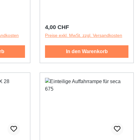
Regulärer Preis:
4,00 CHF
sandkosten
Preise exkl. MwSt. zzgl. Versandkosten
rb
In den Warenkorb