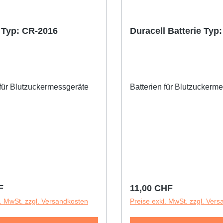
e Typ: CR-2016
Duracell Batterie Typ
 für Blutzuckermessgeräte
Batterien für Blutzuckerm
tikel an:
r Preis:
Regulärer Preis:
F
11,00 CHF
l. MwSt. zzgl. Versandkosten
Preise exkl. MwSt. zzgl. Ver