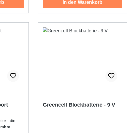
rb
In den Warenkorb
port
Greencell Blockbatterie - 9 V
hier die
mbrane