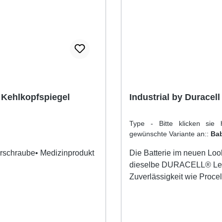
eldern, Langzeit EKG´s,
enungen, Mikrofone uvm.•
e: Duracell Procell, Varta
, Panasonic Powerline•
chnetes
rverhalten von -20 °C - +55
aler Auslaufschutz
r Kehlkopfspiegel
Industrial by Duracell
Type - Bitte klicken sie 
gewünschte Variante an::
Ba
ierschraube• Medizinprodukt
Die Batterie im neuen Look
dieselbe DURACELL® Lei
Zuverlässigkeit wie Procel
Industrial by DURACELL®
Batterien mit höherer Leis
Zuverlässe DURACELL® Q