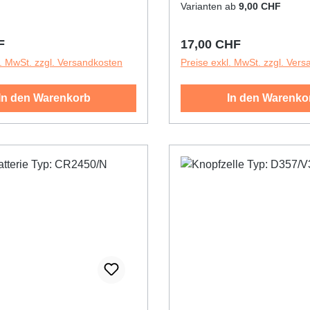
Langlebigere Leistung• Ga
Varianten ab
9,00 CHF
Leistung auch unter extr
Bedingungen• Kostenspar
r Preis:
Regulärer Preis:
F
17,00 CHF
Verpackung• Produziert 
l. MwSt. zzgl. Versandkosten
Preise exkl. MwSt. zzgl. Ver
60086 und ISO 9001
In den Warenkorb
In den Warenko