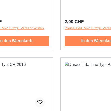
r Preis:
Regulärer Preis:
F
2,00 CHF
l. MwSt. zzgl. Versandkosten
Preise exkl. MwSt. zzgl. Ver
In den Warenkorb
In den Warenko