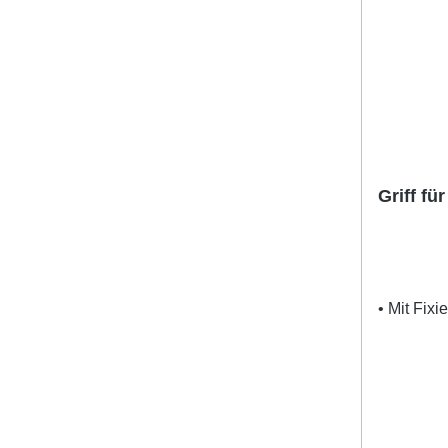
in Rauchm
Fernbedi
Ähnlich wi
Industial
Ausgezei
Temperatu
°C• Optim
Griff fü
• Mit Fix