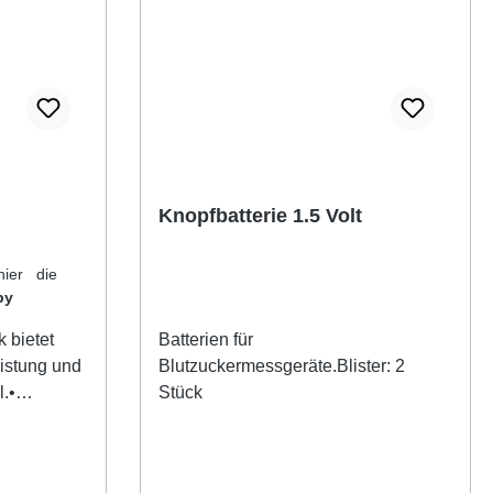
Preis immer auf der sicheren Seite. •
Hohe Leistung und Kapazität•
Besonders preisgünstig• Einzeln
cellophaniert• Normmaß 48,5 mm x
26,5 mm x 17,5 mm
Knopfbatterie 1.5 Volt
hier die
by
 bietet
Batterien für
stung und
Blutzuckermessgeräte.Blister: 2
l.•
Stück
. AAA-
tung•
ualität•