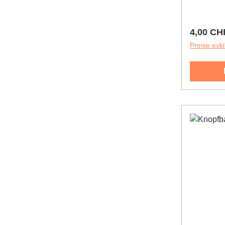
Reguläre
4,00 CH
Preise exk