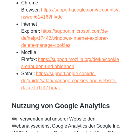
Chrome
Browser:
https://support.google.com/accounts/a
nswer/61416?hl=de
Internet
Explorer:
https://support.microsoft.com/de-
de/help/17442/windows-internet-explorer-
delete-manage-cookies
Mozilla
Firefox:
https://support.mozilla.org/de/kb/cookie
s-erlauben-und-ablehnen
Safari:
https://support.apple.com/de-
de/guide/safari/manage-cookies-and-website-
data-sfri11471/mac
Nutzung von Google Analytics
Wir verwenden auf unserer Website den
Webanalysedienst Google Analytics der Google Inc.