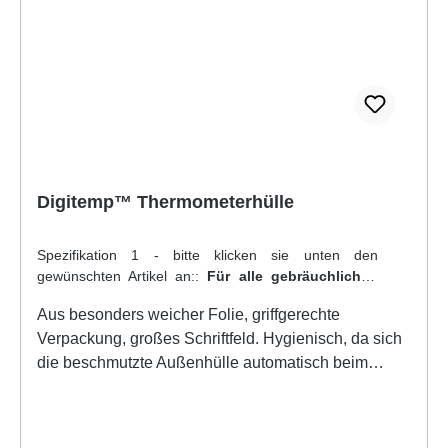
Digitemp™ Thermometerhülle
Spezifikation 1 - bitte klicken sie unten den
gewünschten Artikel an::
Für alle gebräuchlichen
Digital-Fieberthermometer (z. B. Philips, Hestia,
Aus besonders weicher Folie, griffgerechte
Digitemp, etc.)
|
Type - Bitte klicken sie hier die
Verpackung, großes Schriftfeld. Hygienisch, da sich
gewünschte Variante an::
Thermometerhülle, ohne
Gleitmittel
die beschmutzte Außenhülle automatisch beim
Abstreifen nach innen stülpt. Die besondere
Thermometerhülle