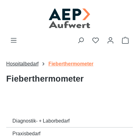
Zum Hauptinhalt springen
Du hast 0 Produk
Ware
Hospitalbedarf
Fieberthermometer
Fieberthermometer
Diagnostik- + Laborbedarf
Praxisbedarf