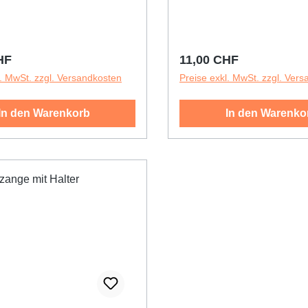
r Preis:
Regulärer Preis:
HF
11,00 CHF
l. MwSt. zzgl. Versandkosten
Preise exkl. MwSt. zzgl. Ver
In den Warenkorb
In den Warenko