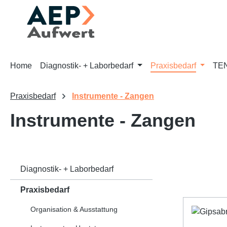
m Hauptinhalt springen
Zur Suche springen
Zur Hauptnavigation springen
Home
Diagnostik- + Laborbedarf
Praxisbedarf
TEN
Praxisbedarf
Instrumente - Zangen
Instrumente - Zangen
Diagnostik- + Laborbedarf
Praxisbedarf
Organisation & Ausstattung