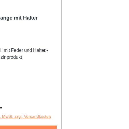
ange mit Halter
, mit Feder und Halter.•
zinprodukt
r Preis:
F
l. MwSt. zzgl. Versandkosten