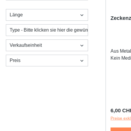
Länge
Zeckenz
Type - Bitte klicken sie hier die gewünschte Variante an:
Verkaufseinheit
Aus Metall
Kein Medi
Preis
Reguläre
6,00 CH
Preise exk