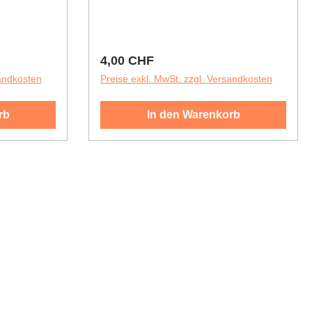
Regulärer Preis:
4,00 CHF
sandkosten
Preise exkl. MwSt. zzgl. Versandkosten
rb
In den Warenkorb