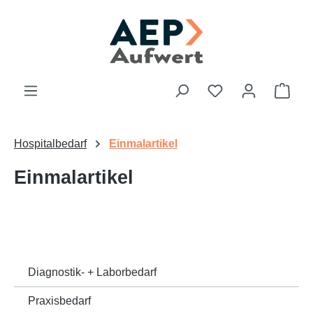
Zum Hauptinhalt springen
Du hast 0 Produk
Ware
Hospitalbedarf
Einmalartikel
Einmalartikel
Diagnostik- + Laborbedarf
Praxisbedarf