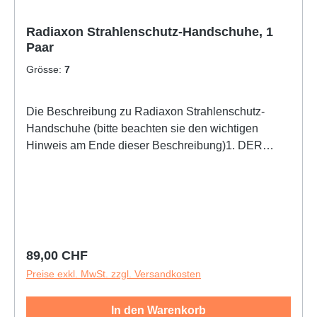
Radiaxon Strahlenschutz-Handschuhe, 1
Paar
Grösse:
7
Die Beschreibung zu Radiaxon Strahlenschutz-
Handschuhe (bitte beachten sie den wichtigen
Hinweis am Ende dieser Beschreibung)1. DER
RICHTIGE SCHUTZ IHRER HÄNDE VOR
ERHÖHTER
SEKUNDARSTRAHLENEINWIRKUNG.2. DIE
BELASTUNG WIRD UM FAKTOR II VERMINDERT!
ZUM GÜNSTIGEN WIRTSCHAFTLICHEN
PREIS.|3. Steril paarweise verpackt4. Frei von
Regulärer Preis:
89,00 CHF
Bleizusätzen, nicht toxisch, nicht umweltbelastend5.
Preise exkl. MwSt. zzgl. Versandkosten
Durch mehrfaches Waschen während der Produktion
äußerst geringer Proteingehalt6. Garantiert
In den Warenkorb
puderfrei7. Anatomisch richtige Paßform für guten