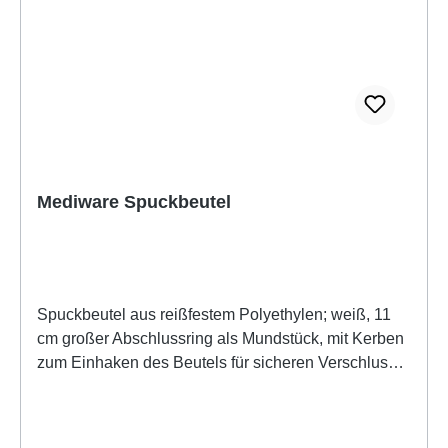
Mediware Spuckbeutel
Spuckbeutel aus reißfestem Polyethylen; weiß, 11
cm großer Abschlussring als Mundstück, mit Kerben
zum Einhaken des Beutels für sicheren Verschluss;
Aufnahmekapazität ca. 1 Liter.Idealer Einsatz für:•
Arztpraxen• Krankenhäusern• Rettungsdiensten•
Pflegeheimen