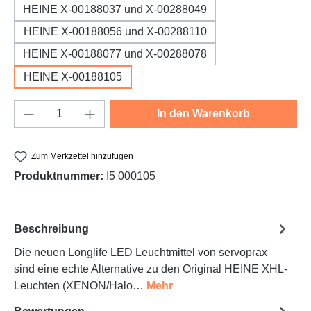
HEINE X-00188037 und X-00288049
HEINE X-00188056 und X-00288110
HEINE X-00188077 und X-00288078
HEINE X-00188105
Produkt Anzahl: Gib den gewünschten Wert e
In den Warenkorb
Zum Merkzettel hinzufügen
Produktnummer:
I5 000105
Beschreibung
Die neuen Longlife LED Leuchtmittel von servoprax
sind eine echte Alternative zu den Original HEINE XHL-
Leuchten (XENON/Halo…
Mehr