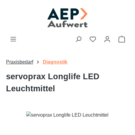
Zum Hauptinhalt springen
Du hast 0 Produk
Ware
Praxisbedarf
Diagnostik
servoprax Longlife LED
Leuchtmittel
Bildergalerie überspringen