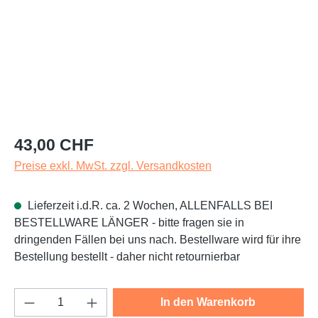
Regulärer Preis:
43,00 CHF
Preise exkl. MwSt. zzgl. Versandkosten
Lieferzeit i.d.R. ca. 2 Wochen, ALLENFALLS BEI
BESTELLWARE LÄNGER - bitte fragen sie in
dringenden Fällen bei uns nach. Bestellware wird für ihre
Bestellung bestellt - daher nicht retournierbar
Produkt Anzahl: Gib den gewünschten Wert e
In den Warenkorb