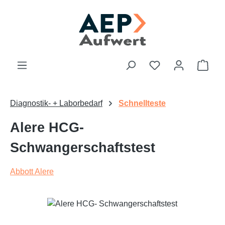
Zum Hauptinhalt springen
Du hast 0 Produk
Ware
Diagnostik- + Laborbedarf
Schnellteste
Alere HCG-
Schwangerschaftstest
Abbott Alere
Bildergalerie überspringen