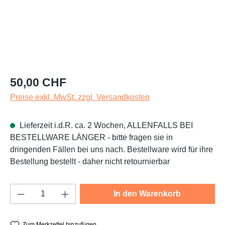
Regulärer Preis:
50,00 CHF
Preise exkl. MwSt. zzgl. Versandkosten
Lieferzeit i.d.R. ca. 2 Wochen, ALLENFALLS BEI
BESTELLWARE LÄNGER - bitte fragen sie in
dringenden Fällen bei uns nach. Bestellware wird für ihre
Bestellung bestellt - daher nicht retournierbar
Produkt Anzahl: Gib den gewünschten Wert e
In den Warenkorb
Zum Merkzettel hinzufügen