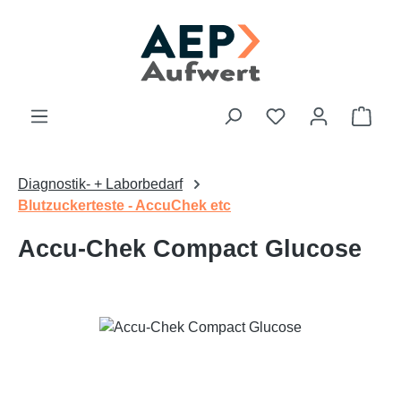
Zum Hauptinhalt springen
Du hast 0 Produk
Ware
Diagnostik- + Laborbedarf
Blutzuckerteste - AccuChek etc
Accu-Chek Compact Glucose
Bildergalerie überspringen