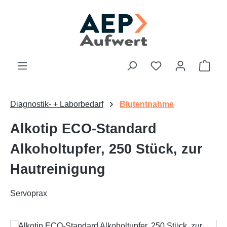
Zum Hauptinhalt springen
Du hast 0 Produk
Ware
Diagnostik- + Laborbedarf
Blutentnahme
Alkotip ECO-Standard
Alkoholtupfer, 250 Stück, zur
Hautreinigung
Servoprax
Bildergalerie überspringen