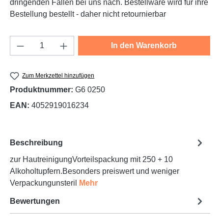
dringenden Fällen bei uns nach. Bestellware wird für ihre
Bestellung bestellt - daher nicht retournierbar
Produkt Anzahl: Gib den gewünschten Wert e
In den Warenkorb
Zum Merkzettel hinzufügen
Produktnummer:
G6 0250
EAN:
4052919016234
Beschreibung
zur HautreinigungVorteilspackung mit 250 + 10
Alkoholtupfern.Besonders preiswert und weniger
Verpackungunsteril
Mehr
Bewertungen