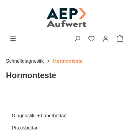
Zum Hauptinhalt springen
Du hast 0 Produk
Ware
Schnelldiagnostik
Hormonteste
Hormonteste
Diagnostik- + Laborbedarf
Praxisbedarf