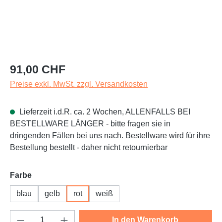
Regulärer Preis:
91,00 CHF
Preise exkl. MwSt. zzgl. Versandkosten
Lieferzeit i.d.R. ca. 2 Wochen, ALLENFALLS BEI
BESTELLWARE LÄNGER - bitte fragen sie in
dringenden Fällen bei uns nach. Bestellware wird für ihre
Bestellung bestellt - daher nicht retournierbar
auswählen
Farbe
blau
gelb
rot
weiß
Produkt Anzahl: Gib den gewünschten Wert e
In den Warenkorb