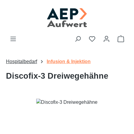
Zum Hauptinhalt springen
Du hast 0 Produk
Ware
Hospitalbedarf
Infusion & Injektion
Discofix-3 Dreiwegehähne
Bildergalerie überspringen