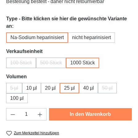
Bestellung bestellt - daher nicht retournierbar
Type - Bitte klicken sie hier die gewünschte Variante
auswählen
an:
Na-Sodium heparinisiert
nicht heparinisiert
auswählen
Verkaufseinheit
100 Stück
500 Stück
1000 Stück
(Diese Option ist zurzeit nicht verfügbar.)
(Diese Option ist zurzeit nicht verfügbar.)
auswählen
Volumen
5 µl
10 µl
20 µl
25 µl
40 µl
50 µl
(Diese Option ist zurzeit nicht verfügbar.)
(Diese Option is
100 µl
Produkt Anzahl: Gib den gewünschten Wert e
In den Warenkorb
Zum Merkzettel hinzufügen