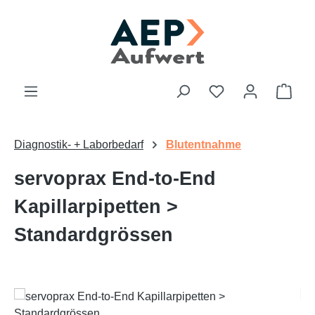
Zum Hauptinhalt springen
Du hast 0 Produk
Ware
Diagnostik- + Laborbedarf
Blutentnahme
servoprax End-to-End
Kapillarpipetten >
Standardgrössen
Bildergalerie überspringen