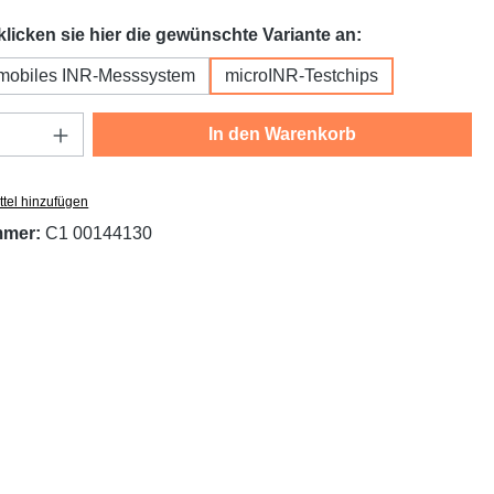
auswählen
 klicken sie hier die gewünschte Variante an:
 mobiles INR-Messsystem
microINR-Testchips
Anzahl: Gib den gewünschten Wert ein oder
In den Warenkorb
tel hinzufügen
mmer:
C1 00144130