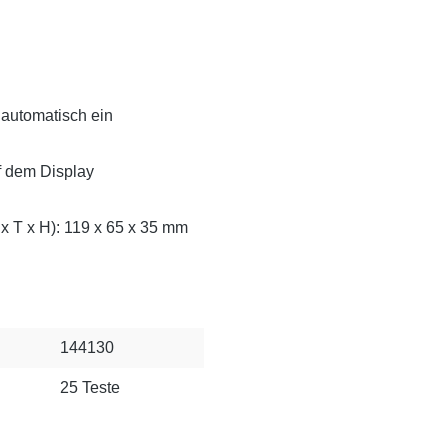
 automatisch ein
f dem Display
x T x H): 119 x 65 x 35 mm
144130
25 Teste