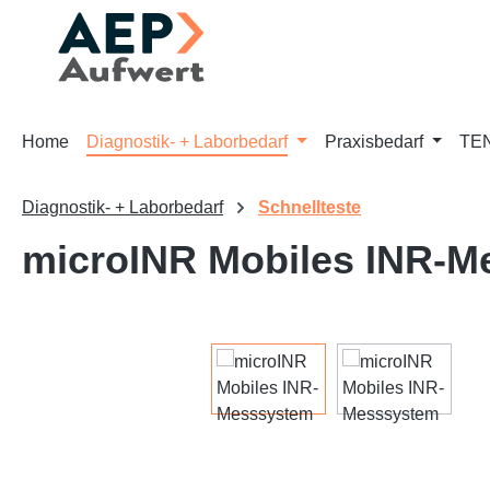
m Hauptinhalt springen
Zur Suche springen
Zur Hauptnavigation springen
Home
Diagnostik- + Laborbedarf
Praxisbedarf
TEN
Diagnostik- + Laborbedarf
Schnellteste
microINR Mobiles INR-M
Bildergalerie überspringen