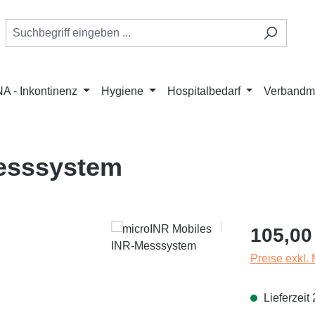
A - Inkontinenz
Hygiene
Hospitalbedarf
Verbandmi
esssystem
Regulärer Pr
105,00
Preise exkl.
Lieferzeit