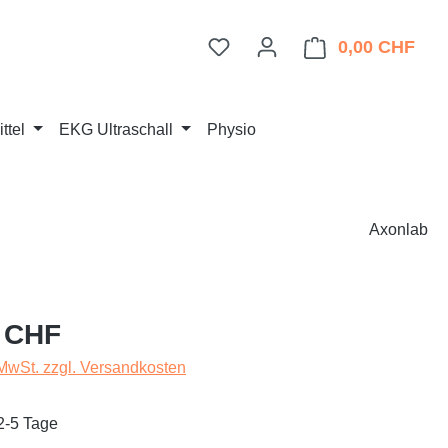
Du hast 0 Produkte auf dem 
0,00 CHF
Ware
ttel
EKG Ultraschall
Physio
Axonlab
eis:
 CHF
 MwSt. zzgl. Versandkosten
 2-5 Tage