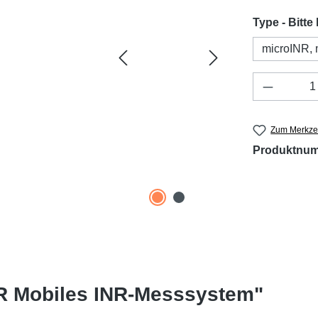
Type - Bitte
microINR,
Produkt 
Zum Merkzet
Produktnu
NR Mobiles INR-Messsystem"