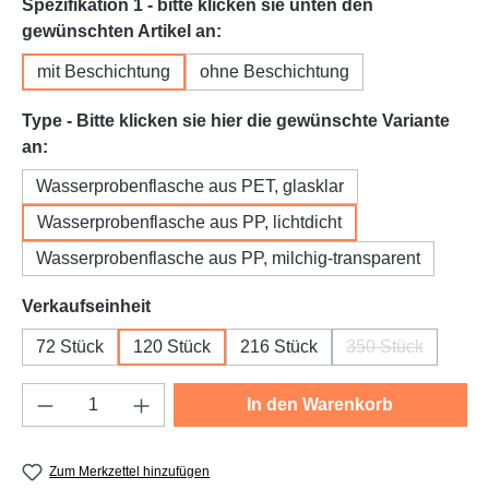
Spezifikation 1 - bitte klicken sie unten den
auswählen
gewünschten Artikel an:
mit Beschichtung
ohne Beschichtung
Type - Bitte klicken sie hier die gewünschte Variante
auswählen
an:
Wasserprobenflasche aus PET, glasklar
Wasserprobenflasche aus PP, lichtdicht
Wasserprobenflasche aus PP, milchig-transparent
auswählen
Verkaufseinheit
72 Stück
120 Stück
216 Stück
350 Stück
(Diese Option is
Produkt Anzahl: Gib den gewünschten Wert e
In den Warenkorb
Zum Merkzettel hinzufügen