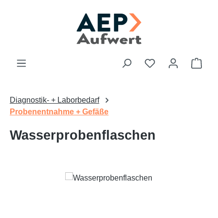
Zum Hauptinhalt springen
Du hast 0 Produk
Ware
Diagnostik- + Laborbedarf
Probenentnahme + Gefäße
Wasserprobenflaschen
Bildergalerie überspringen