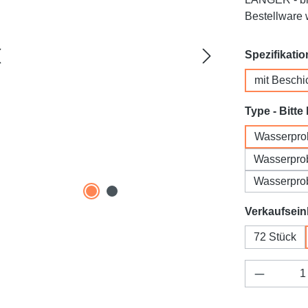
Bestellware w
Spezifikatio
mit Beschi
Type - Bitte
Wasserprob
Wasserprob
Wasserprob
Verkaufsein
72 Stück
Produkt 