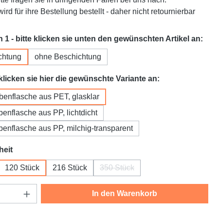
ird für ihre Bestellung bestellt - daher nicht retournierbar
aus
n 1 - bitte klicken sie unten den gewünschten Artikel an:
chtung
ohne Beschichtung
auswählen
 klicken sie hier die gewünschte Variante an:
enflasche aus PET, glasklar
enflasche aus PP, lichtdicht
enflasche aus PP, milchig-transparent
auswählen
heit
120 Stück
216 Stück
350 Stück
(Diese Option ist zurzeit nicht ve
Anzahl: Gib den gewünschten Wert ein oder
In den Warenkorb