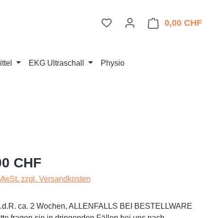
Du hast 0 Produkte auf dem 
0,00 CHF
Ware
ttel
EKG Ultraschall
Physio
eis:
00 CHF
 MwSt. zzgl. Versandkosten
t i.d.R. ca. 2 Wochen, ALLENFALLS BEI BESTELLWARE
te fragen sie in dringenden Fällen bei uns nach.