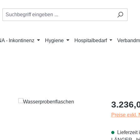
A - Inkontinenz
Hygiene
Hospitalbedarf
Verbandmi
Regulärer Pr
3.236,
Preise exkl.
Lieferzei
LÄNGER - bit