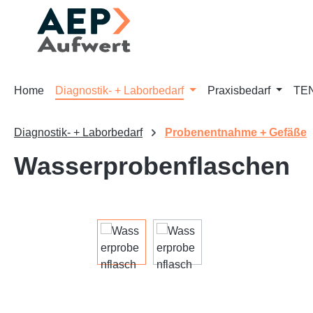
m Hauptinhalt springen
Zur Suche springen
Zur Hauptnavigation springen
Home
Diagnostik- + Laborbedarf
Praxisbedarf
TEN
Diagnostik- + Laborbedarf
Probenentnahme + Gefäße
Wasserprobenflaschen
Bildergalerie überspringen