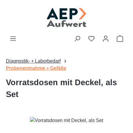
Zum Hauptinhalt springen
Du hast 0 Produk
Ware
Diagnostik- + Laborbedarf
Probenentnahme + Gefäße
Vorratsdosen mit Deckel, als
Set
Bildergalerie überspringen