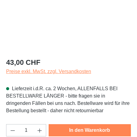
Regulärer Preis:
43,00 CHF
Preise exkl. MwSt. zzgl. Versandkosten
Lieferzeit i.d.R. ca. 2 Wochen, ALLENFALLS BEI
BESTELLWARE LÄNGER - bitte fragen sie in
dringenden Fällen bei uns nach. Bestellware wird für ihre
Bestellung bestellt - daher nicht retournierbar
Produkt Anzahl: Gib den gewünschten Wert e
In den Warenkorb