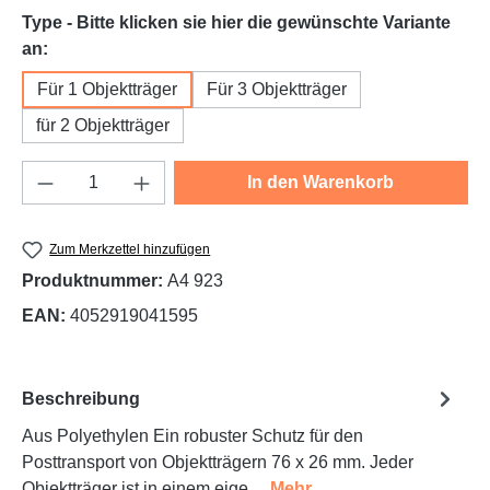
Type - Bitte klicken sie hier die gewünschte Variante
auswählen
an:
Für 1 Objektträger
Für 3 Objektträger
für 2 Objektträger
Produkt Anzahl: Gib den gewünschten Wert e
In den Warenkorb
Zum Merkzettel hinzufügen
Produktnummer:
A4 923
EAN:
4052919041595
Beschreibung
Aus Polyethylen Ein robuster Schutz für den
Posttransport von Objektträgern 76 x 26 mm. Jeder
Objektträger ist in einem eige…
Mehr