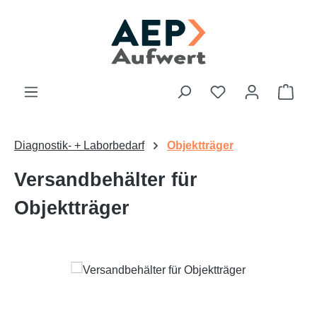
Zum Hauptinhalt springen
Du hast 0 Produk
Ware
Diagnostik- + Laborbedarf
Objektträger
Versandbehälter für
Objektträger
Bildergalerie überspringen