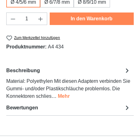
Ø 4/5/6 mm
Ø 6/7/8 mm
Ø 8/9/10 mm
Produkt Anzahl: Gib den gewünschten Wert e
In den Warenkorb
Zum Merkzettel hinzufügen
Produktnummer:
A4 434
Beschreibung
Material: Polyethylen Mit diesen Adaptern verbinden Sie
Gummi- und/oder Plastikschläuche problemlos. Die
Konnektoren schlies…
Mehr
Bewertungen