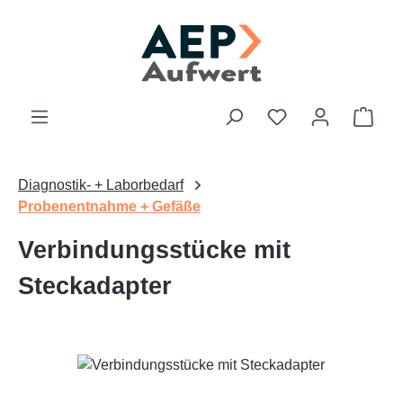
Zum Hauptinhalt springen
Du hast 0 Produk
Ware
Diagnostik- + Laborbedarf
Probenentnahme + Gefäße
Verbindungsstücke mit
Steckadapter
Bildergalerie überspringen