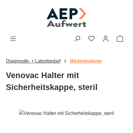
Zum Hauptinhalt springen
Du hast 0 Produk
Ware
Diagnostik- + Laborbedarf
Blutentnahme
Venovac Halter mit
Sicherheitskappe, steril
Bildergalerie überspringen