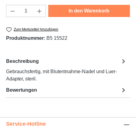
Produkt Anzahl: Gib den gewünschten Wert e
In den Warenkorb
Zum Merkzettel hinzufügen
Produktnummer:
B5 15522
Beschreibung
Gebrauchsfertig, mit Blutentnahme-Nadel und Luer-
Adapter, steril.
Bewertungen
Service-Hotline