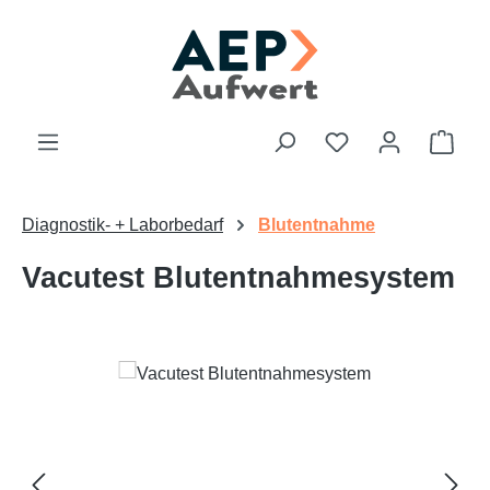
Zum Hauptinhalt springen
Du hast 0 Produk
Ware
Diagnostik- + Laborbedarf
Blutentnahme
Vacutest Blutentnahmesystem
Bildergalerie überspringen