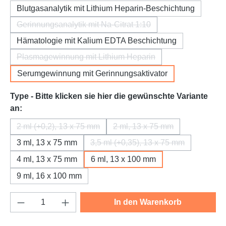
Blutgasanalytik mit Lithium Heparin-Beschichtung
Gerinnungsanalytik mit Na-Citrat 1:10
(Diese Option ist zurzeit nicht verfügbar.)
Hämatologie mit Kalium EDTA Beschichtung
Plasmagewinnung mit Lithium Heparin
(Diese Option ist zurzeit nicht verfügbar.)
Serumgewinnung mit Gerinnungsaktivator
Type - Bitte klicken sie hier die gewünschte Variante
auswählen
an:
2 ml (+0,2), 13 x 75 mm
2 ml, 13 x 75 mm
(Diese Option ist zurzeit nicht verfügbar.)
(Diese Option ist zurzeit n
3 ml, 13 x 75 mm
3,5 ml (+0,35), 13 x 75 mm
(Diese Option ist zurzeit nic
4 ml, 13 x 75 mm
6 ml, 13 x 100 mm
9 ml, 16 x 100 mm
Produkt Anzahl: Gib den gewünschten Wert e
In den Warenkorb