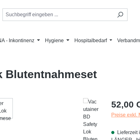
A - Inkontinenz
Hygiene
Hospitalbedarf
Verbandmi
k Blutentnahmeset
Regulärer Pr
52,00 
Preise exkl.
Lieferzei
LÄNGER - bit