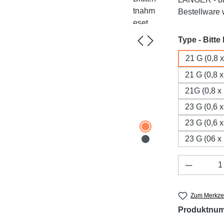
Bestellware w
Type - Bitte
21 G (0,8 
21 G (0,8 
21G (0,8 x
23 G (0,6 
23 G (0,6 
23 G (06 x
Produkt 
Zum Merkzet
Produktnu