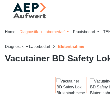
m Hauptinhalt springen
Zur Suche springen
Zur Hauptnavigation springen
Home
Diagnostik- + Laborbedarf
Praxisbedarf
TEN
Diagnostik- + Laborbedarf
Blutentnahme
Vacutainer BD Safety Lo
Bildergalerie überspringen