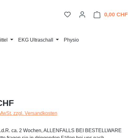
Du hast 0 Produkte auf dem 
0,00 CHF
Ware
ttel
EKG Ultraschall
Physio
eis:
CHF
 MwSt. zzgl. Versandkosten
t i.d.R. ca. 2 Wochen, ALLENFALLS BEI BESTELLWARE
te fragen sie in dringenden Fällen bei uns nach.