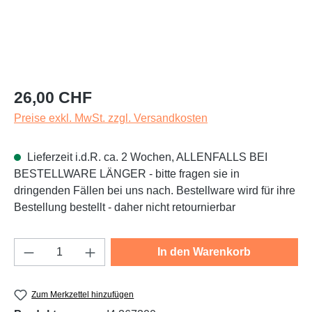
Regulärer Preis:
26,00 CHF
Preise exkl. MwSt. zzgl. Versandkosten
Lieferzeit i.d.R. ca. 2 Wochen, ALLENFALLS BEI
BESTELLWARE LÄNGER - bitte fragen sie in
dringenden Fällen bei uns nach. Bestellware wird für ihre
Bestellung bestellt - daher nicht retournierbar
Produkt Anzahl: Gib den gewünschten Wert e
In den Warenkorb
Zum Merkzettel hinzufügen