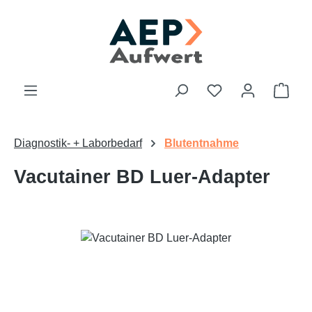
Zum Hauptinhalt springen
Du hast 0 Produk
Ware
Diagnostik- + Laborbedarf
Blutentnahme
Vacutainer BD Luer-Adapter
Bildergalerie überspringen