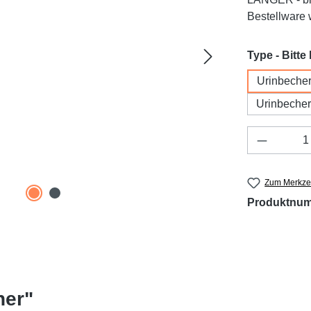
Bestellware w
Type - Bitte
Urinbecher
Urinbecher
Produkt 
Zum Merkzet
Produktnu
her"