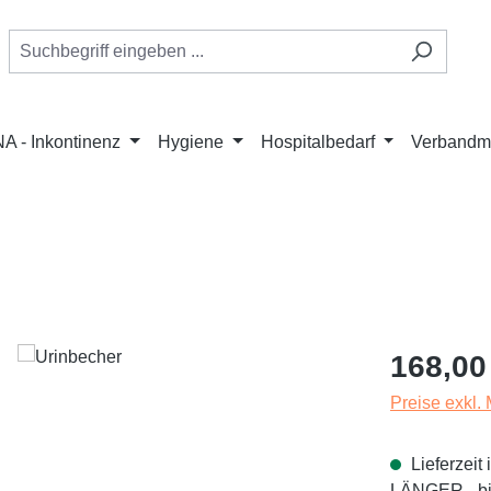
A - Inkontinenz
Hygiene
Hospitalbedarf
Verbandmi
Regulärer Pr
168,00
Preise exkl.
Lieferzei
LÄNGER - bit