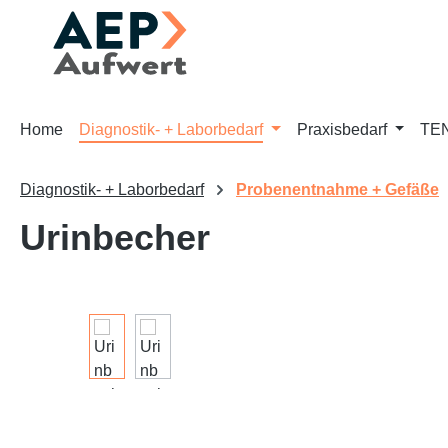
m Hauptinhalt springen
Zur Suche springen
Zur Hauptnavigation springen
Home
Diagnostik- + Laborbedarf
Praxisbedarf
TEN
Diagnostik- + Laborbedarf
Probenentnahme + Gefäße
Urinbecher
Bildergalerie überspringen