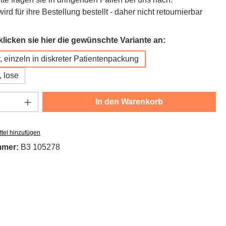
ird für ihre Bestellung bestellt - daher nicht retournierbar
auswählen
 klicken sie hier die gewünschte Variante an:
, einzeln in diskreter Patientenpackung
, lose
Anzahl: Gib den gewünschten Wert ein oder
In den Warenkorb
tel hinzufügen
mmer:
B3 105278