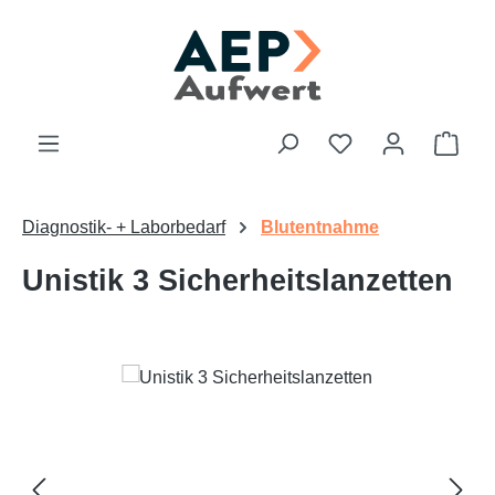
Zum Hauptinhalt springen
Du hast 0 Produk
Ware
Diagnostik- + Laborbedarf
Blutentnahme
Unistik 3 Sicherheitslanzetten
Bildergalerie überspringen