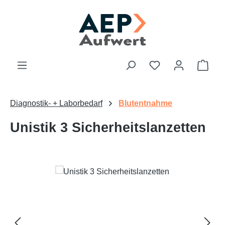
Zum Hauptinhalt springen
Du hast 0 Produk
Ware
Diagnostik- + Laborbedarf
Blutentnahme
Unistik 3 Sicherheitslanzetten
Bildergalerie überspringen