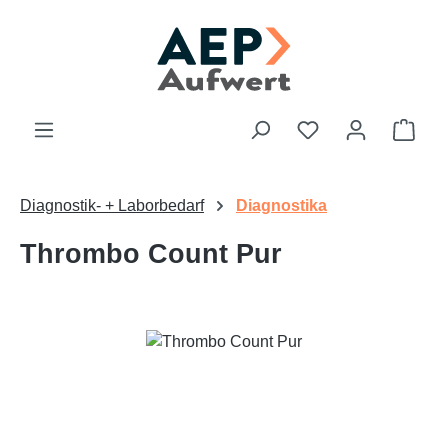
Zum Hauptinhalt springen
Du hast 0 Produk
Ware
Diagnostik- + Laborbedarf
Diagnostika
Thrombo Count Pur
Bildergalerie überspringen