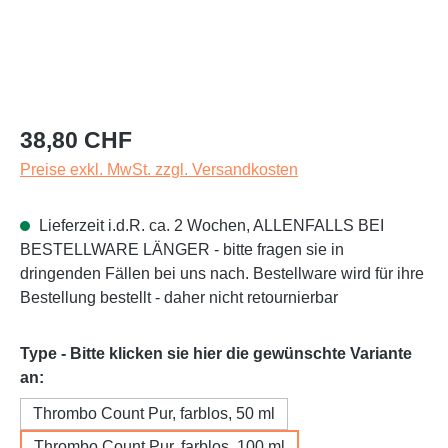
Regulärer Preis:
38,80 CHF
Preise exkl. MwSt. zzgl. Versandkosten
Lieferzeit i.d.R. ca. 2 Wochen, ALLENFALLS BEI
BESTELLWARE LÄNGER - bitte fragen sie in
dringenden Fällen bei uns nach. Bestellware wird für ihre
Bestellung bestellt - daher nicht retournierbar
Type - Bitte klicken sie hier die gewünschte Variante
auswählen
an:
Thrombo Count Pur, farblos, 50 ml
Thrombo Count Pur, farblos, 100 ml