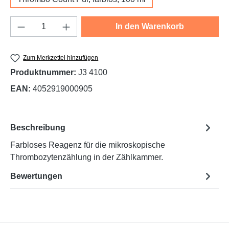
Produkt Anzahl: Gib den gewünschten Wert e
In den Warenkorb
Zum Merkzettel hinzufügen
Produktnummer:
J3 4100
EAN:
4052919000905
Beschreibung
Farbloses Reagenz für die mikroskopische
Thrombozytenzählung in der Zählkammer.
Bewertungen