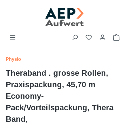
Zum Hauptinhalt springen
Du hast 0 Produk
Ware
Physio
Theraband . grosse Rollen,
Praxispackung, 45,70 m
Economy-
Pack/Vorteilspackung, Thera
Band,