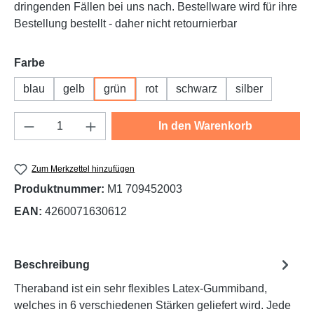
dringenden Fällen bei uns nach. Bestellware wird für ihre
Bestellung bestellt - daher nicht retournierbar
auswählen
Farbe
blau
gelb
grün
rot
schwarz
silber
Produkt Anzahl: Gib den gewünschten Wert e
In den Warenkorb
Zum Merkzettel hinzufügen
Produktnummer:
M1 709452003
EAN:
4260071630612
Beschreibung
Theraband ist ein sehr flexibles Latex-Gummiband,
welches in 6 verschiedenen Stärken geliefert wird. Jede