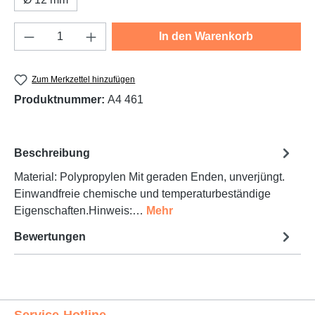
Produkt Anzahl: Gib den gewünschten Wert e
In den Warenkorb
Zum Merkzettel hinzufügen
Produktnummer:
A4 461
Beschreibung
Material: Polypropylen Mit geraden Enden, unverjüngt.
Einwandfreie chemische und temperaturbeständige
Eigenschaften.Hinweis:…
Mehr
Bewertungen