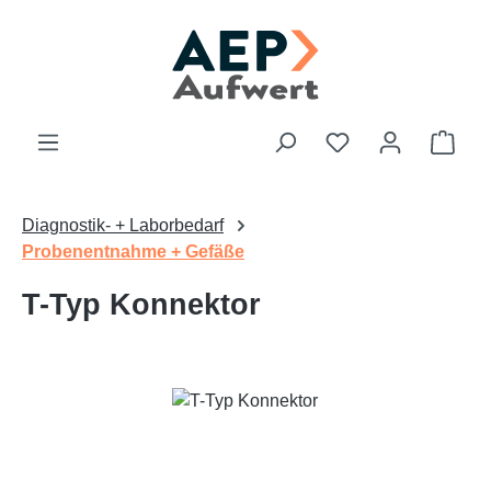
Zum Hauptinhalt springen
Du hast 0 Produk
Ware
Diagnostik- + Laborbedarf
Probenentnahme + Gefäße
T-Typ Konnektor
Bildergalerie überspringen