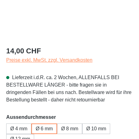
Regulärer Preis:
14,00 CHF
Preise exkl. MwSt. zzgl. Versandkosten
Lieferzeit i.d.R. ca. 2 Wochen, ALLENFALLS BEI
BESTELLWARE LÄNGER - bitte fragen sie in
dringenden Fällen bei uns nach. Bestellware wird für ihre
Bestellung bestellt - daher nicht retournierbar
auswählen
Aussendurchmesser
Ø 4 mm
Ø 6 mm
Ø 8 mm
Ø 10 mm
Ø 12 mm