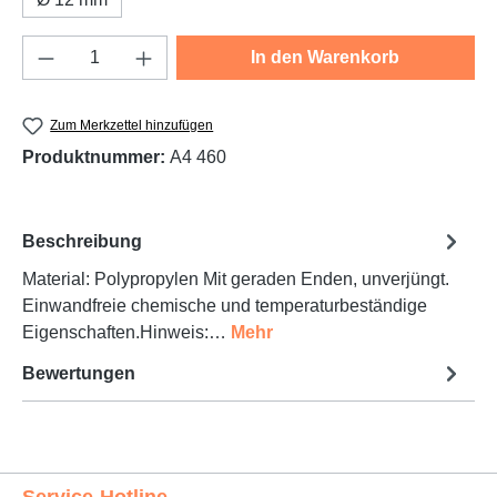
Produkt Anzahl: Gib den gewünschten Wert e
In den Warenkorb
Zum Merkzettel hinzufügen
Produktnummer:
A4 460
Beschreibung
Material: Polypropylen Mit geraden Enden, unverjüngt.
Einwandfreie chemische und temperaturbeständige
Eigenschaften.Hinweis:…
Mehr
Bewertungen