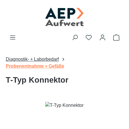
Zum Hauptinhalt springen
Du hast 0 Produk
Ware
Diagnostik- + Laborbedarf
Probenentnahme + Gefäße
T-Typ Konnektor
Bildergalerie überspringen