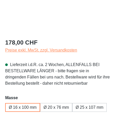
Regulärer Preis:
178,00 CHF
Preise exkl. MwSt. zzgl. Versandkosten
Lieferzeit i.d.R. ca. 2 Wochen, ALLENFALLS BEI
BESTELLWARE LÄNGER - bitte fragen sie in
dringenden Fällen bei uns nach. Bestellware wird für ihre
Bestellung bestellt - daher nicht retournierbar
auswählen
Masse
Ø 16 x 100 mm
Ø 20 x 76 mm
Ø 25 x 107 mm