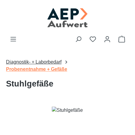
Zum Hauptinhalt springen
Du hast 0 Produk
Ware
Diagnostik- + Laborbedarf
Probenentnahme + Gefäße
Stuhlgefäße
Bildergalerie überspringen