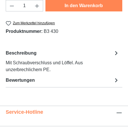
Produkt Anzahl: Gib den gewünschten Wert e
In den Warenkorb
Zum Merkzettel hinzufügen
Produktnummer:
B3 430
Beschreibung
Mit Schraubverschluss und Löffel. Aus
unzerbrechlichem PE.
Bewertungen
Service-Hotline