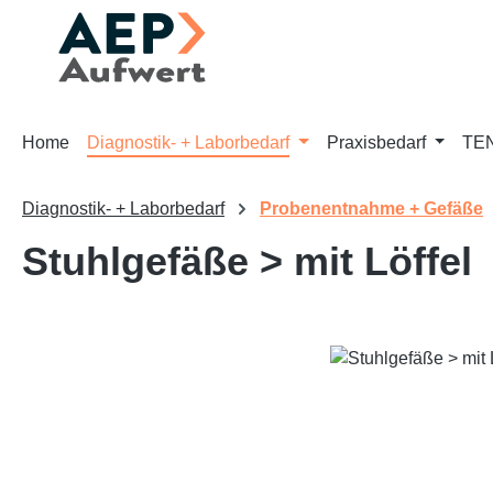
m Hauptinhalt springen
Zur Suche springen
Zur Hauptnavigation springen
Home
Diagnostik- + Laborbedarf
Praxisbedarf
TEN
Diagnostik- + Laborbedarf
Probenentnahme + Gefäße
Stuhlgefäße > mit Löffel
Bildergalerie überspringen