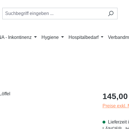
A - Inkontinenz
Hygiene
Hospitalbedarf
Verbandmi
Regulärer Pr
145,00
Preise exkl.
Lieferzei
LÄNGER - bit