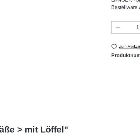
Bestellware w
Produkt 
Zum Merkzet
Produktnu
ße > mit Löffel"