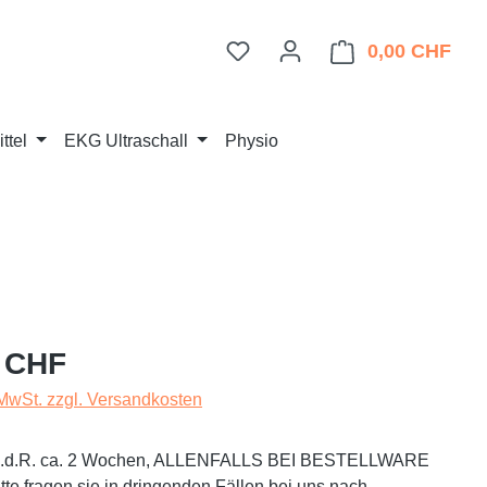
Du hast 0 Produkte auf dem 
0,00 CHF
Ware
ttel
EKG Ultraschall
Physio
eis:
 CHF
 MwSt. zzgl. Versandkosten
t i.d.R. ca. 2 Wochen, ALLENFALLS BEI BESTELLWARE
te fragen sie in dringenden Fällen bei uns nach.