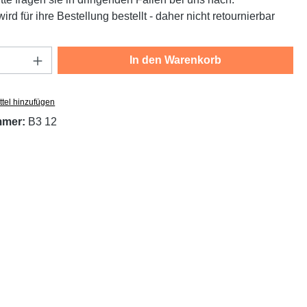
ird für ihre Bestellung bestellt - daher nicht retournierbar
Anzahl: Gib den gewünschten Wert ein oder
In den Warenkorb
tel hinzufügen
mmer:
B3 12