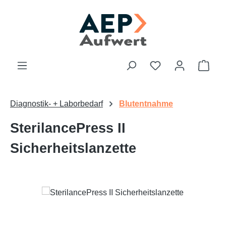
Zum Hauptinhalt springen
Du hast 0 Produk
Ware
Diagnostik- + Laborbedarf
Blutentnahme
SterilancePress II
Sicherheitslanzette
Bildergalerie überspringen