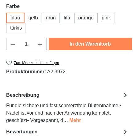
auswählen
Farbe
blau
gelb
grün
lila
orange
pink
türkis
Produkt Anzahl: Gib den gewünschten Wert e
In den Warenkorb
Zum Merkzettel hinzufügen
Produktnummer:
A2 3972
Beschreibung
Für die sichere und fast schmerzfreie Blutentnahme.•
Nadel ist vor und nach der Anwendung komplett
geschützt• Vorgespannt, d…
Mehr
Bewertungen