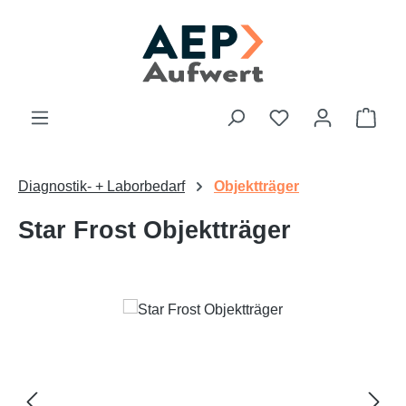
Zum Hauptinhalt springen
Du hast 0 Produk
Ware
Diagnostik- + Laborbedarf
Objektträger
Star Frost Objektträger
Bildergalerie überspringen