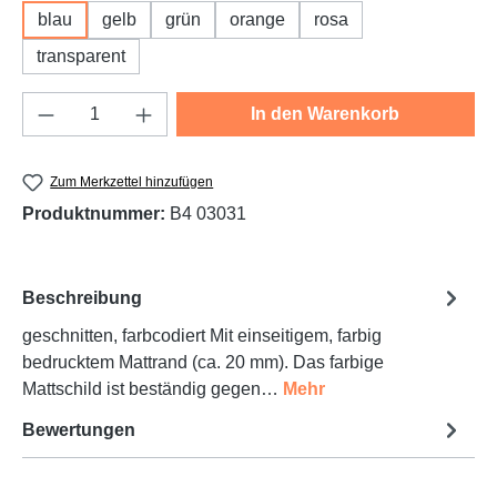
blau
gelb
grün
orange
rosa
transparent
Produkt Anzahl: Gib den gewünschten Wert e
In den Warenkorb
Zum Merkzettel hinzufügen
Produktnummer:
B4 03031
Beschreibung
geschnitten, farbcodiert Mit einseitigem, farbig
bedrucktem Mattrand (ca. 20 mm). Das farbige
Mattschild ist beständig gegen…
Mehr
Bewertungen