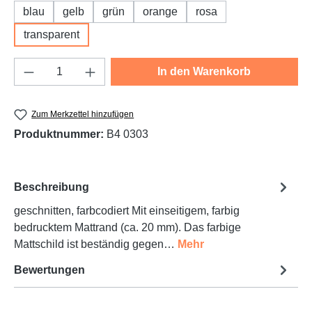
blau
gelb
grün
orange
rosa
transparent
Produkt Anzahl: Gib den gewünschten Wert e
In den Warenkorb
Zum Merkzettel hinzufügen
Produktnummer:
B4 0303
Beschreibung
geschnitten, farbcodiert Mit einseitigem, farbig
bedrucktem Mattrand (ca. 20 mm). Das farbige
Mattschild ist beständig gegen…
Mehr
Bewertungen