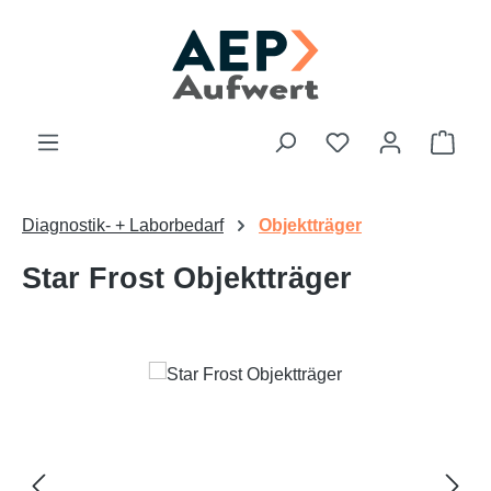
Zum Hauptinhalt springen
Du hast 0 Produk
Ware
Diagnostik- + Laborbedarf
Objektträger
Star Frost Objektträger
Bildergalerie überspringen