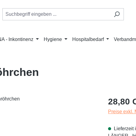
A - Inkontinenz
Hygiene
Hospitalbedarf
Verbandmi
röhrchen
Regulärer Pr
28,80 
Preise exkl.
Lieferzei
LÄNGER - bit