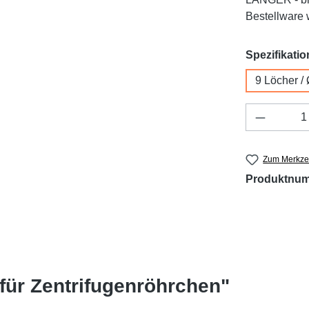
Bestellware w
Spezifikatio
9 Löcher /
Produkt 
Zum Merkzet
Produktnu
für Zentrifugenröhrchen"