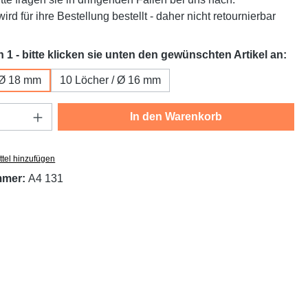
ird für ihre Bestellung bestellt - daher nicht retournierbar
aus
n 1 - bitte klicken sie unten den gewünschten Artikel an:
 Ø 18 mm
10 Löcher / Ø 16 mm
Anzahl: Gib den gewünschten Wert ein oder
In den Warenkorb
tel hinzufügen
mmer:
A4 131