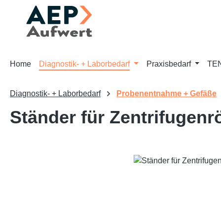
m Hauptinhalt springen
Zur Suche springen
Zur Hauptnavigation springen
Home
Diagnostik- + Laborbedarf
Praxisbedarf
TEN
Diagnostik- + Laborbedarf
Probenentnahme + Gefäße
Ständer für Zentrifugen
Bildergalerie überspringen