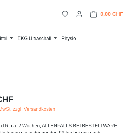
Du hast 0 Produkte auf dem 
0,00 CHF
Ware
ttel
EKG Ultraschall
Physio
eis:
CHF
 MwSt. zzgl. Versandkosten
t i.d.R. ca. 2 Wochen, ALLENFALLS BEI BESTELLWARE
te fragen sie in dringenden Fällen bei uns nach.