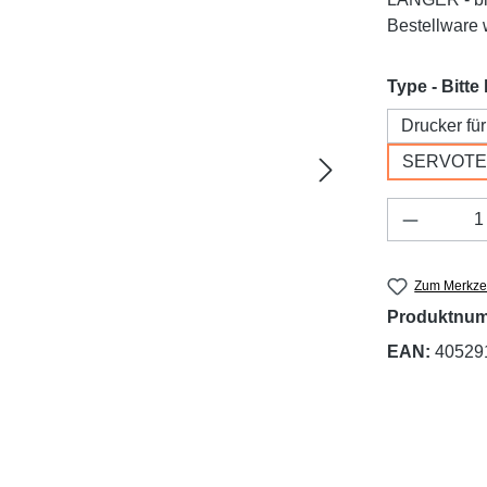
Bestellware w
Type - Bitte
Drucker f
SERVOTES
Produkt 
Zum Merkzet
Produktnu
EAN:
40529