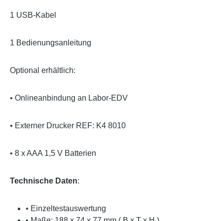
1 USB-Kabel
1 Bedienungsanleitung
Optional erhältlich:
• Onlineanbindung an Labor-EDV
• Externer Drucker REF: K4 8010
• 8 x AAA 1,5 V Batterien
Technische Daten
:
• Einzeltestauswertung
• Maße: 188 x 74 x 77 mm ( B x T x H )