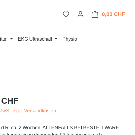
Du hast 0 Produkte auf dem 
0,00 CHF
Ware
ttel
EKG Ultraschall
Physio
eis:
 CHF
 MwSt. zzgl. Versandkosten
t i.d.R. ca. 2 Wochen, ALLENFALLS BEI BESTELLWARE
te fragen sie in dringenden Fällen bei uns nach.