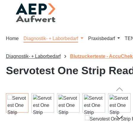
m Hauptinhalt springen
Zur Suche springen
Zur Hauptnavigation springen
Home
Diagnostik- + Laborbedarf
Praxisbedarf
TEN
Diagnostik- + Laborbedarf
Blutzuckerteste - AccuChek
Servotest One Strip Rea
Bildergalerie überspringen