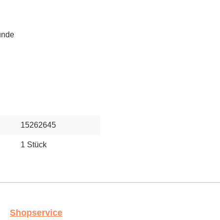
tunde
15262645
1 Stück
Shopservice