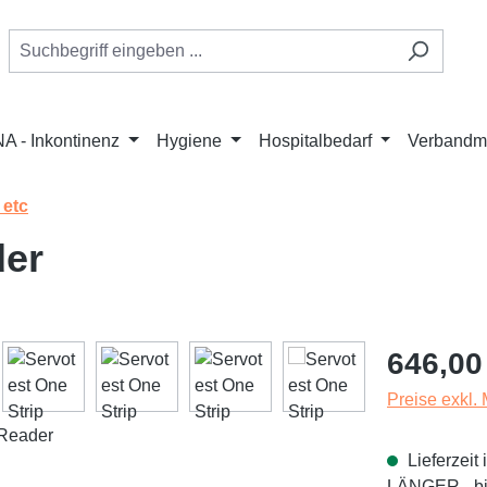
A - Inkontinenz
Hygiene
Hospitalbedarf
Verbandmi
 etc
der
Regulärer Pr
646,00
Preise exkl.
Lieferzei
LÄNGER - bit