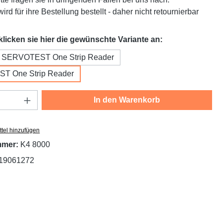
ird für ihre Bestellung bestellt - daher nicht retournierbar
auswählen
 klicken sie hier die gewünschte Variante an:
ür SERVOTEST One Strip Reader
T One Strip Reader
Anzahl: Gib den gewünschten Wert ein oder
In den Warenkorb
tel hinzufügen
mmer:
K4 8000
19061272