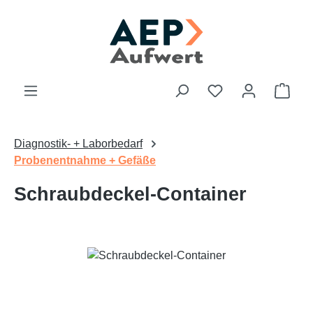
Zum Hauptinhalt springen
Du hast 0 Produk
Ware
Diagnostik- + Laborbedarf
Probenentnahme + Gefäße
Schraubdeckel-Container
Bildergalerie überspringen