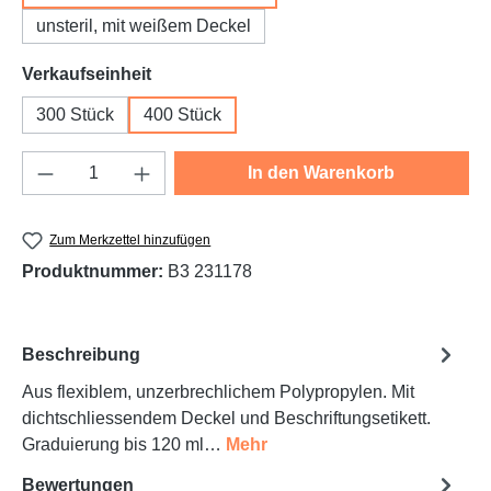
unsteril, mit weißem Deckel
auswählen
Verkaufseinheit
300 Stück
400 Stück
Produkt Anzahl: Gib den gewünschten Wert e
In den Warenkorb
Zum Merkzettel hinzufügen
Produktnummer:
B3 231178
Beschreibung
Aus flexiblem, unzerbrechlichem Polypropylen. Mit
dichtschliessendem Deckel und Beschriftungsetikett.
Graduierung bis 120 ml…
Mehr
Bewertungen