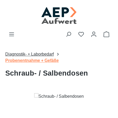
Zum Hauptinhalt springen
Du hast 0 Produk
Ware
Diagnostik- + Laborbedarf
Probenentnahme + Gefäße
Schraub- / Salbendosen
Bildergalerie überspringen