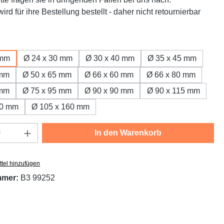
ird für ihre Bestellung bestellt - daher nicht retournierbar
ählen
 mm
Ø 24 x 30 mm
Ø 30 x 40 mm
Ø 35 x 45 mm
 mm
Ø 50 x 65 mm
Ø 66 x 60 mm
Ø 66 x 80 mm
 mm
Ø 75 x 95 mm
Ø 90 x 90 mm
Ø 90 x 115 mm
30 mm
Ø 105 x 160 mm
Anzahl: Gib den gewünschten Wert ein oder
In den Warenkorb
tel hinzufügen
mmer:
B3 99252