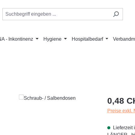
A - Inkontinenz
Hygiene
Hospitalbedarf
Verbandmi
Regulärer Pr
0,48 C
Preise exkl.
Lieferzei
LÄNGER - bit