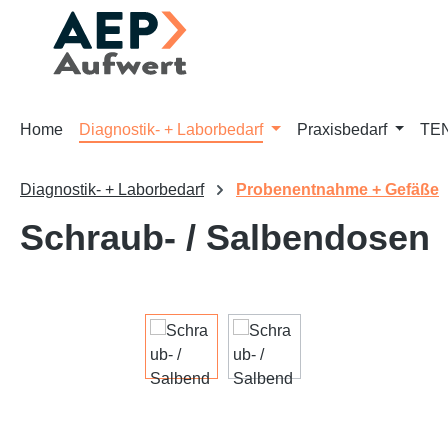
m Hauptinhalt springen
Zur Suche springen
Zur Hauptnavigation springen
Home
Diagnostik- + Laborbedarf
Praxisbedarf
TEN
Diagnostik- + Laborbedarf
Probenentnahme + Gefäße
Schraub- / Salbendosen
Bildergalerie überspringen