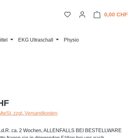
Du hast 0 Produkte auf dem 
0,00 CHF
Ware
ttel
EKG Ultraschall
Physio
eis:
HF
 MwSt. zzgl. Versandkosten
t i.d.R. ca. 2 Wochen, ALLENFALLS BEI BESTELLWARE
te fragen sie in dringenden Fällen bei uns nach.